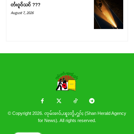
တႆးၵူဝ်သင် ???
August 7, 2026
© Copyright 2026. ၸုမ်းၶၢဝ်ႇၽူႈတွႆႇႁွၵ်ႈ (Shan Herald Agency
for News). All rights reserved.