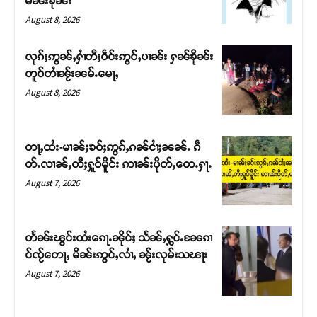
မၼ်းၶိုၼ်း
August 8, 2026
လုၵ်ႈဢွၼ်ႇႁၢႆတီႈဝဵင်းဢွင်ႇပၢၼ်း ႁၼ်ၶိုၼ်း
တူဝ်တၢႆၼႂ်းၼမ်ႉမေႃႇ
August 8, 2026
တႃႇထႆး-မၢၼ်ႈၶဝ်ႈဢွၵ်ႇၵၼ်ငၢႆႈၼၼ်ႉ ၵဵ
တ်ႉလၢၼ်ႇတီႈႁူဝ်မိူင်း ဢၢၼ်းပိုတ်ႇတေႉႁႃႉ
August 7, 2026
Support SHAN
တႃႇႁႂ်ႈသဵင်ၵၢင်ၸႂ်ၵူၼ်းမိူင်း ၵူႈတီႈၵူႈလႅၼ်ပေႃးတေၸွ
တႅၼ်းၽွင်းထႆးၵေႃႉၼိုင်ႈ သႅၼ်ႇႁွင်ႉၼႄၵၢ
တ်ႇ တူဝ်ႈလုမ်ႈၾႃႉၼၼ်ႉ ၶဝ်ႈႁူမ်ႈၵမ်ႉထႅမ် ၸုမ်းၶၢ
င်ၸႂ်တေႃႇ မိၼ်းဢွင်ႇလၢႆႇ ၼႂ်းလုမ်းသၽႃး
ဝ်ႇၽူႈတွႆႇႁွၵ်ႈ လႆႈယူႇၶႃႈဢေႃႈ။
August 7, 2026
Donate Now