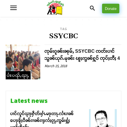
Donate
TAG
SSYCBC
ၸုမ်းၵူၼ်းၼုမ်ႇ SSYCBC ၸတ်းပၢင်
သွၼ်ယုၵ်ႉမုၼ်း ၽူႈဢွၼ်ႁူဝ် ၸုပ်ႈတီႈ 4
March 15, 2018
ပၢႆးပၺ်ႇၺႃႇ
Latest news
ပၢင်လူင်ၺႃးႁဵတ်းႁၢႆႉမႃးတႃႉလၢႆပၢၼ် ​​
ပေႃးၶႂ်ႈပဵၼ်ၵၢၼ်ၵႃႈလႆႈၵႂႃႇၸွမ်းႁွႆႈ