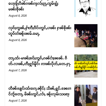
ပေႃးၶႂ်ႈပဵၼ်ၵၢၼ်ၵႃႈလႆႈၵႂႃႇၸွမ်းႁွႆႈ
မၼ်းၶိုၼ်း
August 8, 2026
လုၵ်ႈဢွၼ်ႇႁၢႆတီႈဝဵင်းဢွင်ႇပၢၼ်း ႁၼ်ၶိုၼ်း
တူဝ်တၢႆၼႂ်းၼမ်ႉမေႃႇ
August 8, 2026
တႃႇထႆး-မၢၼ်ႈၶဝ်ႈဢွၵ်ႇၵၼ်ငၢႆႈၼၼ်ႉ ၵဵ
တ်ႉလၢၼ်ႇတီႈႁူဝ်မိူင်း ဢၢၼ်းပိုတ်ႇတေႉႁႃႉ
Support SHAN
August 7, 2026
တႃႇႁႂ်ႈသဵင်ၵၢင်ၸႂ်ၵူၼ်းမိူင်း ၵူႈတီႈၵူႈလႅၼ်ပေႃးတေၸွ
တ်ႇ တူဝ်ႈလုမ်ႈၾႃႉၼၼ်ႉ ၶဝ်ႈႁူမ်ႈၵမ်ႉထႅမ် ၸုမ်းၶၢ
တႅၼ်းၽွင်းထႆးၵေႃႉၼိုင်ႈ သႅၼ်ႇႁွင်ႉၼႄၵၢ
ဝ်ႇၽူႈတွႆႇႁွၵ်ႈ လႆႈယူႇၶႃႈဢေႃႈ။
င်ၸႂ်တေႃႇ မိၼ်းဢွင်ႇလၢႆႇ ၼႂ်းလုမ်းသၽႃး
August 7, 2026
Donate Now