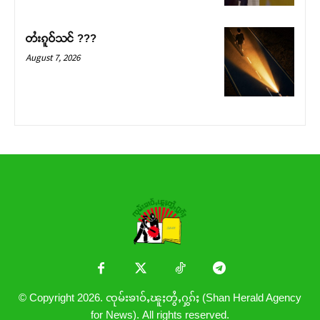
တႆးၵူဝ်သင် ???
August 7, 2026
© Copyright 2026. ၸုမ်းၶၢဝ်ႇၽူႈတွႆႇႁွၵ်ႈ (Shan Herald Agency
for News). All rights reserved.