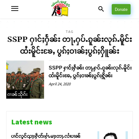
Donate
TAG
SSPP ႁၢင်ႈႁႅၼ်း တႃႇႁပ်ႉၵူၼ်းလုၵ်ႉမိူင်း
ထႆးမိူင်းၶႄႇ ပွၵ်ႈဝၢၼ်ႈပွၵ်ႈႁိူၼ်း
SSPP ႁၢင်ႈႁႅၼ်း တႃႇႁပ်ႉၵူၼ်းလုၵ်ႉမိူင်း
ထႆးမိူင်းၶႄႇ ပွၵ်ႈဝၢၼ်ႈပွၵ်ႈႁိူၼ်း
April 24, 2020
ၵၢၼ်သိုၵ်း
Latest news
ပၢင်လူင်ၺႃးႁဵတ်းႁၢႆႉမႃးတႃႉလၢႆပၢၼ် ​​