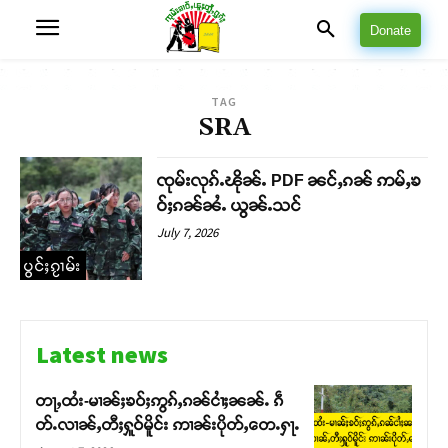
Donate
TAG
SRA
ၸုမ်းလုၵ်ႉၽိုၼ်ႉ PDF ၼင်ႇၵၼ် ဢမ်ႇၶ
ဝ်ႈၵၼ်ၼႆႉ ယွၼ်ႉသင်
July 7, 2026
ပွင်ႈၵႂၢမ်း
Latest news
တႃႇထႆး-မၢၼ်ႈၶဝ်ႈဢွၵ်ႇၵၼ်ငၢႆႈၼၼ်ႉ ၵဵ
တ်ႉလၢၼ်ႇတီႈႁူဝ်မိူင်း ဢၢၼ်းပိုတ်ႇတေႉႁႃႉ