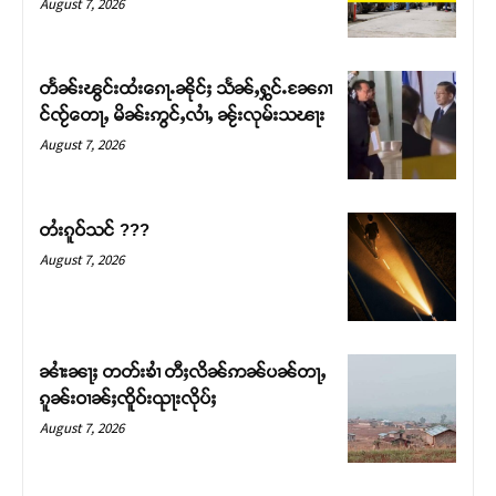
August 7, 2026
တႅၼ်းၽွင်းထႆးၵေႃႉၼိုင်ႈ သႅၼ်ႇႁွင်ႉၼႄၵၢ
င်ၸႂ်တေႃႇ မိၼ်းဢွင်ႇလၢႆႇ ၼႂ်းလုမ်းသၽႃး
August 7, 2026
တႆးၵူဝ်သင် ???
August 7, 2026
Support SHAN
တႃႇႁႂ်ႈသဵင်ၵၢင်ၸႂ်ၵူၼ်းမိူင်း ၵူႈတီႈၵူႈလႅၼ်ပေႃးတေၸွ
ၼၢႆးၼႃႈ တတ်းၶၢႆ တီႈလိၼ်ဢၼ်ပၼ်တႃႇ
တ်ႇ တူဝ်ႈလုမ်ႈၾႃႉၼၼ်ႉ ၶဝ်ႈႁူမ်ႈၵမ်ႉထႅမ် ၸုမ်းၶၢ
ၵူၼ်းဝၢၼ်ႈၸိူဝ်းၺႃးလိုပ်ႈ
ဝ်ႇၽူႈတွႆႇႁွၵ်ႈ လႆႈယူႇၶႃႈဢေႃႈ။
August 7, 2026
Donate Now