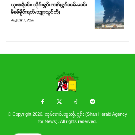
ယူႊၶရဵၼ်ႊ ယိုဝ်းႁူင်းၸၢၵ်ႈႁုင်ၼမ်ႉမၼ်း
မဵၼ်မိူင်းရတ်ႉသျႃႊသွင်တီႈ
August 7, 2026
© Copyright 2026. ၸုမ်းၶၢဝ်ႇၽူႈတွႆႇႁွၵ်ႈ (Shan Herald Agency
for News). All rights reserved.