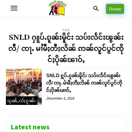
Donate
TAG
SNLD ႁူပ်ႉၵူၼ်းမိူင်း သပ်းလႅင်းၽွၼ်း
လီ/ ၸႃႉ မၢႆမီႈတီႈလိၼ် ဢၼ်လူင်ပွင်ၸို
င်ႈပိုၼ်ၽၢဝ်ႇ
SNLD ႁူပ်ႉၵူၼ်းမိူင်း သပ်းလႅင်းၽွၼ်း
လီ/ ၸႃႉ မၢႆမီႈတီႈလိၼ် ဢၼ်လူင်ပွင်ၸို
င်ႈပိုၼ်ၽၢဝ်ႇ
December 6, 2018
သုၼ်ႇလႆႈၵူၼ်း
Latest news