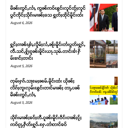
မိၼ်းဢွင်ႇလၢႆႇ ဢွၼ်ဢဝ်ၽွင်းလူင်တႂ်ႈလူင်
ပွင်ၸိုင်ႈသိုၵ်းမၢၼ်ႈသေ ႁွတ်ႈထိုင်မိူင်းထႆး
August 6, 2026
ႁွင်ႈၵၢၼ်ၾၢႆႇလိူမ်ႈလႆႇၼႂ်းမိူင်းတႆးပွတ်းႁွင်ႇ
ၸီႉသင်ႇႁႂ်ႈၵူၼ်းမိူင်းယႃႉသုမ်ႉတၢင်းၶၢႆ ႁိ
မ်းၶၢင်ႈတၢင်း
August 5, 2026
ၸုမ်းႁၵ်ႉသႃမႄႈၼမ်ႉမိူင်းထႆး ယိုၼ်ႈ
Support SHAN
လိၵ်ႈၸူးလုမ်းၽွင်းတၢင်မၢၼ်ႈ တႃႇပၼ်
မိၼ်းဢွင်ႇလၢႆႇ
တႃႇႁႂ်ႈသဵင်ၵၢင်ၸႂ်ၵူၼ်းမိူင်း ၵူႈတီႈၵူႈလႅၼ်ပေႃးတေၸွ
August 5, 2026
တ်ႇ တူဝ်ႈလုမ်ႈၾႃႉၼၼ်ႉ ၶဝ်ႈႁူမ်ႈၵမ်ႉထႅမ် ၸုမ်းၶၢ
ဝ်ႇၽူႈတွႆႇႁွၵ်ႈ လႆႈယူႇၶႃႈဢေႃႈ။
သိုၵ်းမၢၼ်ႈၶဝ်ႈတီႉၵူၼ်းမိူင်းဝဵင်းဝၢၼ်ႈငႂ်ႈ
ဢဝ်ၵႂႃႇႁဵတ်းႁူဝ်ႉႁႄႉတၢႆတၢင်ၶဝ်