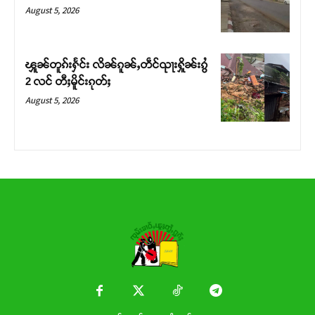
Donate Now
August 5, 2026
ၾူၼ်တူၵ်းႁႅင်း လိၼ်ၵူၼ်ႇတဵင်ၺႃးႁိူၼ်းၵွႆ
2 လင် တီႈမိူင်းၵုတ်ႈ
August 5, 2026