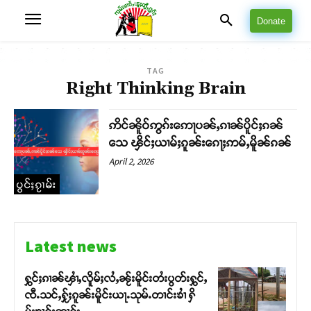
Donate
TAG
Right Thinking Brain
ဢိင်ၼိူဝ်ဢွၵ်းဢေႃပၼ်ႇၵၢၼ်ပိူင်ႈၵၼ်
သေ ၾိင်ႈယၢမ်ႈၵူၼ်းၵေႃႈဢမ်ႇမိူၼ်ၵၼ်
April 2, 2026
ပွင်ႈၵႂၢမ်း
Latest news
ႁွင်ႈၵၢၼ်ၾၢႆႇလိူမ်ႈလႆႇၼႂ်းမိူင်းတႆးပွတ်းႁွင်ႇ
ၸီႉသင်ႇႁႂ်ႈၵူၼ်းမိူင်းယႃႉသုမ်ႉတၢင်းၶၢႆ ႁိ