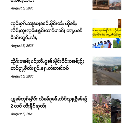
မ်းၶၢင်ႈတၢင်း
August 5, 2026
ၸုမ်းႁၵ်ႉသႃမႄႈၼမ်ႉမိူင်းထႆး ယိုၼ်ႈ
လိၵ်ႈၸူးလုမ်းၽွင်းတၢင်မၢၼ်ႈ တႃႇပၼ်
မိၼ်းဢွင်ႇလၢႆႇ
August 5, 2026
သိုၵ်းမၢၼ်ႈၶဝ်ႈတီႉၵူၼ်းမိူင်းဝဵင်းဝၢၼ်ႈငႂ်ႈ
ဢဝ်ၵႂႃႇႁဵတ်းႁူဝ်ႉႁႄႉတၢႆတၢင်ၶဝ်
August 5, 2026
Support SHAN
တႃႇႁႂ်ႈသဵင်ၵၢင်ၸႂ်ၵူၼ်းမိူင်း ၵူႈတီႈၵူႈလႅၼ်ပေႃးတေၸွ
ၾူၼ်တူၵ်းႁႅင်း လိၼ်ၵူၼ်ႇတဵင်ၺႃးႁိူၼ်းၵွႆ
တ်ႇ တူဝ်ႈလုမ်ႈၾႃႉၼၼ်ႉ ၶဝ်ႈႁူမ်ႈၵမ်ႉထႅမ် ၸုမ်းၶၢ
2 လင် တီႈမိူင်းၵုတ်ႈ
ဝ်ႇၽူႈတွႆႇႁွၵ်ႈ လႆႈယူႇၶႃႈဢေႃႈ။
August 5, 2026
Donate Now