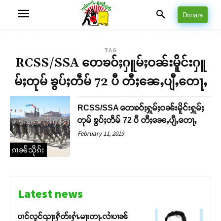
Donate
TAG
RCSS/SSA တေၶဝ်ႈႁူမ်ႈဝၼ်းမိူင်းႁူ
မ်ႈတုမ် ၶွပ်ႈတဵမ် 72 ပီ တီႈၼေႇပျီႇတေႃႇ
RCSS/SSA တေၶဝ်ႈႁူမ်ႈဝၼ်းမိူင်းႁူမ်ႈ
တုမ် ၶွပ်ႈတဵမ် 72 ပီ တီႈၼေႇပျီႇတေႃႇ
February 11, 2019
ၵၢၼ်သိုၵ်း
Latest news
ပၢင်လူင်ၺႃးႁဵတ်းႁၢႆႉမႃးတႃႉလၢႆပၢၼ် ​​