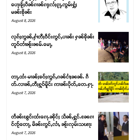
ပေႃးၶႂ်ႈပဵၼ်ၵၢၼ်ၵႃႈလႆႈၵႂႃႇၸွမ်းႁွႆႈ
မၼ်းၶိုၼ်း
August 8, 2026
လုၵ်ႈဢွၼ်ႇႁၢႆတီႈဝဵင်းဢွင်ႇပၢၼ်း ႁၼ်ၶိုၼ်း
တူဝ်တၢႆၼႂ်းၼမ်ႉမေႃႇ
August 8, 2026
တႃႇထႆး-မၢၼ်ႈၶဝ်ႈဢွၵ်ႇၵၼ်ငၢႆႈၼၼ်ႉ ၵဵ
တ်ႉလၢၼ်ႇတီႈႁူဝ်မိူင်း ဢၢၼ်းပိုတ်ႇတေႉႁႃႉ
Support SHAN
August 7, 2026
တႃႇႁႂ်ႈသဵင်ၵၢင်ၸႂ်ၵူၼ်းမိူင်း ၵူႈတီႈၵူႈလႅၼ်ပေႃးတေၸွ
တ်ႇ တူဝ်ႈလုမ်ႈၾႃႉၼၼ်ႉ ၶဝ်ႈႁူမ်ႈၵမ်ႉထႅမ် ၸုမ်းၶၢ
တႅၼ်းၽွင်းထႆးၵေႃႉၼိုင်ႈ သႅၼ်ႇႁွင်ႉၼႄၵၢ
ဝ်ႇၽူႈတွႆႇႁွၵ်ႈ လႆႈယူႇၶႃႈဢေႃႈ။
င်ၸႂ်တေႃႇ မိၼ်းဢွင်ႇလၢႆႇ ၼႂ်းလုမ်းသၽႃး
August 7, 2026
Donate Now