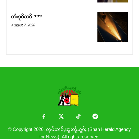
တႆးၵူဝ်သင် ???
August 7, 2026
© Copyright 2026. ၸုမ်းၶၢဝ်ႇၽူႈတွႆႇႁွၵ်ႈ (Shan Herald Agency
for News). All rights reserved.