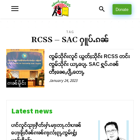
Donate
TAG
RCSS – SAC ႁူပ်ႉၵၼ်
ၸွမ်သိုၵ်းလူင် ယွတ်ႈသိုၵ်း RCSS တင်း
ၸွမ်သိုၵ်း ယႃႇပျေႉ SAC ႁူပ်ႉၵၼ်
တီႈၼေႇပျီႇတေႃႇ
January 24, 2023
ၵၢၼ်မိူင်း
Latest news
ပၢင်လူင်ၺႃးႁဵတ်းႁၢႆႉမႃးတႃႉလၢႆပၢၼ် ​​
ပေႃးၶႂ်ႈပဵၼ်ၵၢၼ်ၵႃႈလႆႈၵႂႃႇၸွမ်းႁွႆႈ