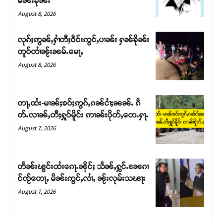
မၼ်းၶိုၼ်း
August 8, 2026
လုၵ်ႈဢွၼ်ႇႁၢႆတီႈဝဵင်းဢွင်ႇပၢၼ်း ႁၼ်ၶိုၼ်း
တူဝ်တၢႆၼႂ်းၼမ်ႉမေႃႇ
August 8, 2026
တႃႇထႆး-မၢၼ်ႈၶဝ်ႈဢွၵ်ႇၵၼ်ငၢႆႈၼၼ်ႉ ၵဵ
တ်ႉလၢၼ်ႇတီႈႁူဝ်မိူင်း ဢၢၼ်းပိုတ်ႇတေႉႁႃႉ
August 7, 2026
Support SHAN
တႃႇႁႂ်ႈသဵင်ၵၢင်ၸႂ်ၵူၼ်းမိူင်း ၵူႈတီႈၵူႈလႅၼ်ပေႃးတေၸွ
တႅၼ်းၽွင်းထႆးၵေႃႉၼိုင်ႈ သႅၼ်ႇႁွင်ႉၼႄၵၢ
တ်ႇ တူဝ်ႈလုမ်ႈၾႃႉၼၼ်ႉ ၶဝ်ႈႁူမ်ႈၵမ်ႉထႅမ် ၸုမ်းၶၢ
င်ၸႂ်တေႃႇ မိၼ်းဢွင်ႇလၢႆႇ ၼႂ်းလုမ်းသၽႃး
ဝ်ႇၽူႈတွႆႇႁွၵ်ႈ လႆႈယူႇၶႃႈဢေႃႈ။
August 7, 2026
Donate Now