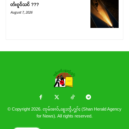
တႆးၵူဝ်သင် ???
August 7, 2026
© Copyright 2026. ၸုမ်းၶၢဝ်ႇၽူႈတွႆႇႁွၵ်ႈ (Shan Herald Agency
for News). All rights reserved.