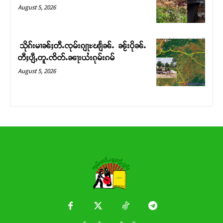
Donate Now
August 5, 2026
သိုၵ်းမၢၼ်ႈတီႉၸုမ်းၵျႃႊၽျႅၼ်ႉ ၼႂ်းပိုၼ်ႉ
တီႈပျီႇတူႉၸိတ်ႉၼႃးယႆးၵုမ်းၵမ်
August 5, 2026