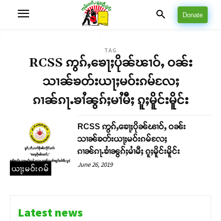
Donate
TAG
RCSS ဢွၵ်ႇၶေႃႈပိုၼ်ၽၢဝ်ႇ ဝၼ်း
သၢၼ်ၶတ်းယႃႈမဝ်းၵမ်လႄႈ
ၵၢၼ်ၵႃႉၶၢႆၼွၵ်ႈမၢႆမီႈ ၵူႈမိူင်းမိူင်း
RCSS ဢွၵ်ႇၶေႃႈပိုၼ်ၽၢဝ်ႇ ဝၼ်း
သၢၼ်ၶတ်းယႃႈမဝ်းၵမ်လႄႈ
ၵၢၼ်ၵႃႉၶၢႆၼွၵ်ႈမၢႆမီႈ ၵူႈမိူင်းမိူင်း
June 26, 2019
ယႃႈမဝ်းၵမ်
Latest news