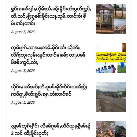
ႁွင်ႈၵၢၼ်ၾၢႆႇလိူမ်ႈလႆႇၼႂ်းမိူင်းတႆးပွတ်းႁွင်ႇ
ၸီႉသင်ႇႁႂ်ႈၵူၼ်းမိူင်းယႃႉသုမ်ႉတၢင်းၶၢႆ ႁိ
မ်းၶၢင်ႈတၢင်း
August 5, 2026
ၸုမ်းႁၵ်ႉသႃမႄႈၼမ်ႉမိူင်းထႆး ယိုၼ်ႈ
လိၵ်ႈၸူးလုမ်းၽွင်းတၢင်မၢၼ်ႈ တႃႇပၼ်
မိၼ်းဢွင်ႇလၢႆႇ
August 5, 2026
သိုၵ်းမၢၼ်ႈၶဝ်ႈတီႉၵူၼ်းမိူင်းဝဵင်းဝၢၼ်ႈငႂ်ႈ
Support SHAN
ဢဝ်ၵႂႃႇႁဵတ်းႁူဝ်ႉႁႄႉတၢႆတၢင်ၶဝ်
August 5, 2026
တႃႇႁႂ်ႈသဵင်ၵၢင်ၸႂ်ၵူၼ်းမိူင်း ၵူႈတီႈၵူႈလႅၼ်ပေႃးတေၸွ
တ်ႇ တူဝ်ႈလုမ်ႈၾႃႉၼၼ်ႉ ၶဝ်ႈႁူမ်ႈၵမ်ႉထႅမ် ၸုမ်းၶၢ
ဝ်ႇၽူႈတွႆႇႁွၵ်ႈ လႆႈယူႇၶႃႈဢေႃႈ။
ၾူၼ်တူၵ်းႁႅင်း လိၼ်ၵူၼ်ႇတဵင်ၺႃးႁိူၼ်းၵွႆ
2 လင် တီႈမိူင်းၵုတ်ႈ