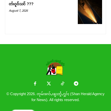
တႆးၵူဝ်သင် ???
August 7, 2026
© Copyright 2026. ၸုမ်းၶၢဝ်ႇၽူႈတွႆႇႁွၵ်ႈ (Shan Herald Agency
for News). All rights reserved.