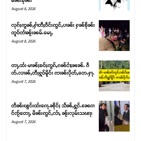
မၼ်းၶိုၼ်း
August 8, 2026
လုၵ်ႈဢွၼ်ႇႁၢႆတီႈဝဵင်းဢွင်ႇပၢၼ်း ႁၼ်ၶိုၼ်း
တူဝ်တၢႆၼႂ်းၼမ်ႉမေႃႇ
August 8, 2026
တႃႇထႆး-မၢၼ်ႈၶဝ်ႈဢွၵ်ႇၵၼ်ငၢႆႈၼၼ်ႉ ၵဵ
တ်ႉလၢၼ်ႇတီႈႁူဝ်မိူင်း ဢၢၼ်းပိုတ်ႇတေႉႁႃႉ
August 7, 2026
Support SHAN
တႃႇႁႂ်ႈသဵင်ၵၢင်ၸႂ်ၵူၼ်းမိူင်း ၵူႈတီႈၵူႈလႅၼ်ပေႃးတေၸွ
တႅၼ်းၽွင်းထႆးၵေႃႉၼိုင်ႈ သႅၼ်ႇႁွင်ႉၼႄၵၢ
တ်ႇ တူဝ်ႈလုမ်ႈၾႃႉၼၼ်ႉ ၶဝ်ႈႁူမ်ႈၵမ်ႉထႅမ် ၸုမ်းၶၢ
င်ၸႂ်တေႃႇ မိၼ်းဢွင်ႇလၢႆႇ ၼႂ်းလုမ်းသၽႃး
ဝ်ႇၽူႈတွႆႇႁွၵ်ႈ လႆႈယူႇၶႃႈဢေႃႈ။
August 7, 2026
Donate Now