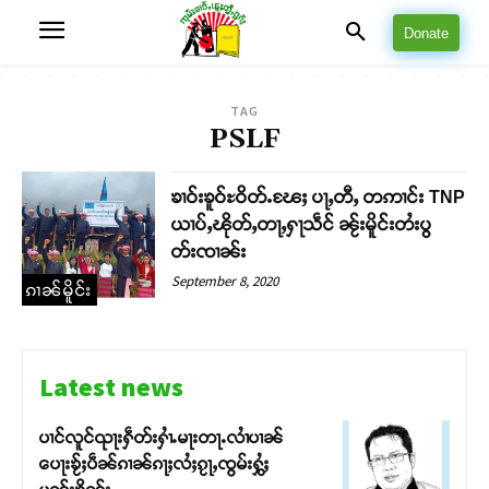
Donate
TAG
PSLF
ၶၢဝ်းၶူဝ်ႊဝိတ်ႉၽႄႈ ပႃႇတီႇ တဢၢင်း TNP
ယၢပ်ႇၽိုတ်ႇတႃႇႁႃသဵင် ၼႂ်းမိူင်းတႆးပွ
တ်းၸၢၼ်း
September 8, 2020
ၵၢၼ်မိူင်း
Latest news
ပၢင်လူင်ၺႃးႁဵတ်းႁၢႆႉမႃးတႃႉလၢႆပၢၼ် ​​
ပေႃးၶႂ်ႈပဵၼ်ၵၢၼ်ၵႃႈလႆႈၵႂႃႇၸွမ်းႁွႆႈ