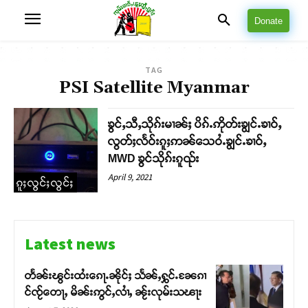
Donate
TAG
PSI Satellite Myanmar
ၶွင်ႇသီႇသိုၵ်းမၢၼ်ႈ ပိၵ်ႉဢိုတ်းၶျွင်ႉၶၢဝ်ႇ
လွတ်ႈလႅဝ်းၵူႈဢၼ်သေဝႆႉၶျွင်ႉၶၢဝ်ႇ
MWD ၶွင်သိုၵ်းၵူၺ်း
April 9, 2021
ၵူႈလွင်ႈလွင်ႈ
Latest news
တႅၼ်းၽွင်းထႆးၵေႃႉၼိုင်ႈ သႅၼ်ႇႁွင်ႉၼႄၵၢ
င်ၸႂ်တေႃႇ မိၼ်းဢွင်ႇလၢႆႇ ၼႂ်းလုမ်းသၽႃး