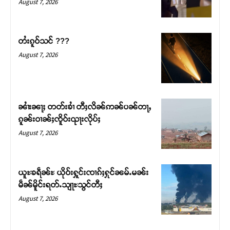
August 7, 2026
တႆးၵူဝ်သင် ???
August 7, 2026
ၼၢႆးၼႃႈ တတ်းၶၢႆ တီႈလိၼ်ဢၼ်ပၼ်တႃႇ
ၵူၼ်းဝၢၼ်ႈၸိူဝ်းၺႃးလိုပ်ႈ
August 7, 2026
Support SHAN
တႃႇႁႂ်ႈသဵင်ၵၢင်ၸႂ်ၵူၼ်းမိူင်း ၵူႈတီႈၵူႈလႅၼ်ပေႃးတေၸွ
ယူႊၶရဵၼ်ႊ ယိုဝ်းႁူင်းၸၢၵ်ႈႁုင်ၼမ်ႉမၼ်း
တ်ႇ တူဝ်ႈလုမ်ႈၾႃႉၼၼ်ႉ ၶဝ်ႈႁူမ်ႈၵမ်ႉထႅမ် ၸုမ်းၶၢ
မဵၼ်မိူင်းရတ်ႉသျႃႊသွင်တီႈ
ဝ်ႇၽူႈတွႆႇႁွၵ်ႈ လႆႈယူႇၶႃႈဢေႃႈ။
August 7, 2026
Donate Now