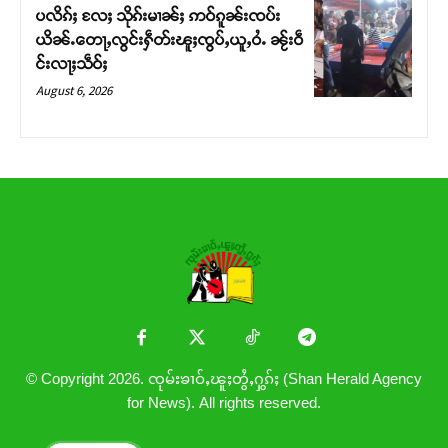
ပလိၵ်ႈ လႄႈ သိုၵ်းမၢၼ်ႈ ဢဝ်ၵူၼ်းၸပ်း
ယိၼ်ႉတေႃႇလွင်းႁဵတ်းၽူႈၸွပ်ႇယူႇဝႆႉ ၼႂ်းဝဵ
င်းလႃႈသဵဝ်ႈ
August 6, 2026
© Copyright 2026. ၸုမ်းၶၢဝ်ႇၽူႈတွႆႇႁွၵ်ႈ (Shan Herald Agency
for News). All rights reserved.