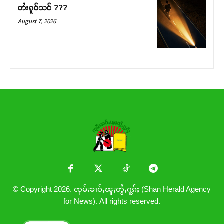
တႆးၵူဝ်သင် ???
August 7, 2026
© Copyright 2026. ၸုမ်းၶၢဝ်ႇၽူႈတွႆႇႁွၵ်ႈ (Shan Herald Agency
for News). All rights reserved.