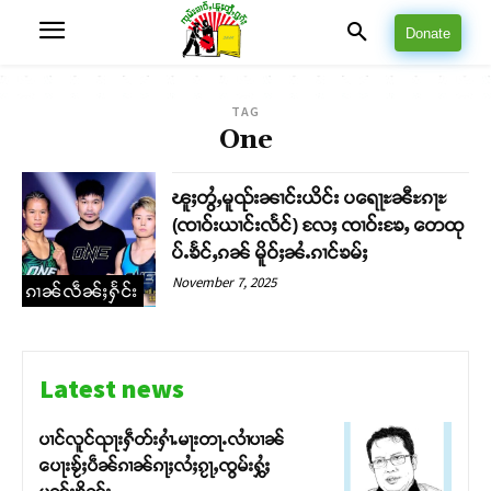
Donate
TAG
One
ၽူႈတွႆႇမူၺ်းၼၢင်းယိင်း ပရေႃႊၼီႊၵႃႊ
(ၸၢဝ်းယၢင်းလႅင်) လႄႈ ၸၢဝ်းၶႄႇ တေထု
ပ်ႉၶႅင်ႇၵၼ် မိူဝ်ႈၼႆႉၵၢင်ၶမ်ႈ
November 7, 2025
ၵၢၼ်လဵၼ်ႈႁႅင်း
Latest news
ပၢင်လူင်ၺႃးႁဵတ်းႁၢႆႉမႃးတႃႉလၢႆပၢၼ် ​​
ပေႃးၶႂ်ႈပဵၼ်ၵၢၼ်ၵႃႈလႆႈၵႂႃႇၸွမ်းႁွႆႈ