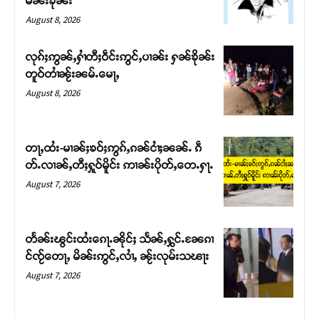
မၼ်းၶိုၼ်း
August 8, 2026
လုၵ်ႈဢွၼ်ႇႁၢႆတီႈဝဵင်းဢွင်ႇပၢၼ်း ႁၼ်ၶိုၼ်း
တူဝ်တၢႆၼႂ်းၼမ်ႉမေႃႇ
August 8, 2026
တႃႇထႆး-မၢၼ်ႈၶဝ်ႈဢွၵ်ႇၵၼ်ငၢႆႈၼၼ်ႉ ၵဵ
တ်ႉလၢၼ်ႇတီႈႁူဝ်မိူင်း ဢၢၼ်းပိုတ်ႇတေႉႁႃႉ
August 7, 2026
Support SHAN
တႃႇႁႂ်ႈသဵင်ၵၢင်ၸႂ်ၵူၼ်းမိူင်း ၵူႈတီႈၵူႈလႅၼ်ပေႃးတေၸွ
တႅၼ်းၽွင်းထႆးၵေႃႉၼိုင်ႈ သႅၼ်ႇႁွင်ႉၼႄၵၢ
တ်ႇ တူဝ်ႈလုမ်ႈၾႃႉၼၼ်ႉ ၶဝ်ႈႁူမ်ႈၵမ်ႉထႅမ် ၸုမ်းၶၢ
င်ၸႂ်တေႃႇ မိၼ်းဢွင်ႇလၢႆႇ ၼႂ်းလုမ်းသၽႃး
ဝ်ႇၽူႈတွႆႇႁွၵ်ႈ လႆႈယူႇၶႃႈဢေႃႈ။
August 7, 2026
Donate Now