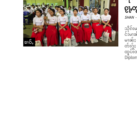
ၵႂႃႇ
SHAN
-
သိုၵ်း
င်းမၢၼ
မၢၼ်ႈ
ၶၢဝ်ႇ
တ်းႁႂ်
ထူပ်းတၢင်းယၢ
Diplom