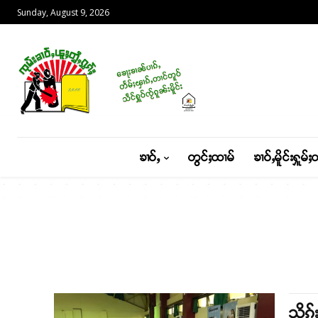
Sunday, August 9, 2026
ၶၢဝ်ႇ
တွင်ႈထၢမ်
ၶၢဝ်ႇမိူင်းႁူမ်ႈ
သိုၵ