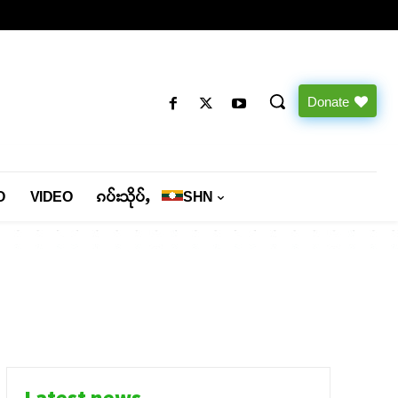
Donate
O
VIDEO
ၵပ်းသိုပ်ႇ
SHN
Latest news