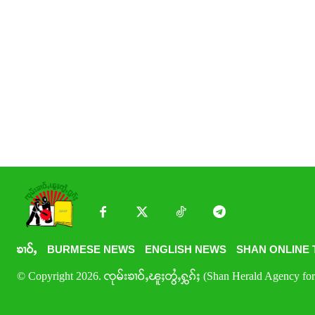
ၶၢဝ်ႇ
BURMESE NEWS
ENGLISH NEWS
SHAN ONLINE 
© Copyright 2026. ၸုမ်းၶၢဝ်ႇၽူႈတွႆႇႁွၵ်ႈ (Shan Herald Agency for 