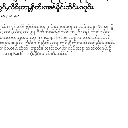
တွပ်ႇလိၵ်ႈတႃႇႁဵတ်းၵၢၼ်မိူင်းသိင်ႊၵပူဝ်ႊ
May 24, 2025
မၢၼ်ႈ ဢွၵ်ႇလိၵ်ႈပိုၼ်ၽၢဝ်ႇ ႁၢမ်ႈၼၢင်းမေႃယႃလုမ်းလႃး (Nurse) မိူ
်ႈ တွပ်ႇလိၵ်ႈ တႃႇၵႂႃႇႁဵတ်းၵၢၼ်မိူင်းသိင်ႊၵပူဝ်ႊ ၾၢႆႇတၢင်းသိုၵ်း
 တေဢမ်ႇဢွၵ်ႇပၼ်ဝႂ် Transcript Letter လႃးလႃးယဝ်ႉၼႆလႄႈ ႁဵ
ႈ ၼၢင်းမေႃယႃ ၸိူဝ်းႁၢင်ႈႁႅၼ်း တႃႇဢွၵ်ႇႁဵတ်းၵၢၼ် ၼွၵ်ႈမိူင်းၼၼ်ႉ
ပ်ႇၽိုတ်ႇ ဝႃႈၼႆ။ ၼၢင်းမေႃယႃလုမ်းလႃး ဢၼ်လႆႈႁပ်ႉဝႂ်
a လႄႈ Bachelor ပွႆႉမိူင်းမၢၼ်ႈဝႆႉၼၼ်ႉ...