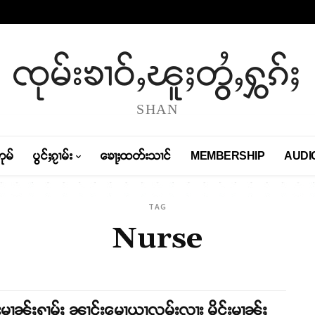
ၸုမ်းၶၢဝ်ႇၽူႈတွႆႇႁွၵ်ႈ
SHAN
တုမ်
ပွင်ႈၵႂၢမ်း
ၶေႃႈထတ်းသၢင်
MEMBERSHIP
AUDI
TAG
Nurse
်းမၢၼ်ႈႁၢမ်ႈ ၼၢင်းမေႃယႃလုမ်းလႃး မိူင်းမၢၼ်ႈ