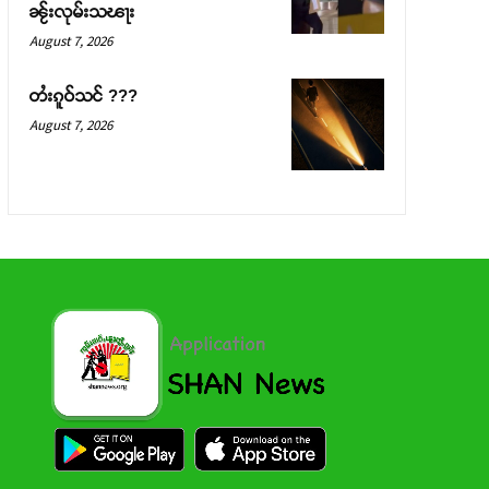
ၼႂ်းလုမ်းသၽႃး
August 7, 2026
တႆးၵူဝ်သင် ???
August 7, 2026