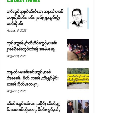
ပၢင်လူင်ၺႃးႁဵတ်းႁၢႆႉမႃးတႃႉလၢႆပၢၼ် ​​
ပေႃးၶႂ်ႈပဵၼ်ၵၢၼ်ၵႃႈလႆႈၵႂႃႇၸွမ်းႁွႆႈ
မၼ်းၶိုၼ်း
August 8, 2026
လုၵ်ႈဢွၼ်ႇႁၢႆတီႈဝဵင်းဢွင်ႇပၢၼ်း
ႁၼ်ၶိုၼ်းတူဝ်တၢႆၼႂ်းၼမ်ႉမေႃႇ
August 8, 2026
တႃႇထႆး-မၢၼ်ႈၶဝ်ႈဢွၵ်ႇၵၼ်
ငၢႆႈၼၼ်ႉ ၵဵတ်ႉလၢၼ်ႇတီႈႁူဝ်မိူင်း
ဢၢၼ်းပိုတ်ႇတေႉႁႃႉ
August 7, 2026
တႅၼ်းၽွင်းထႆးၵေႃႉၼိုင်ႈ သႅၼ်ႇႁွ
င်ႉၼႄၵၢင်ၸႂ်တေႃႇ မိၼ်းဢွင်ႇလၢႆႇ