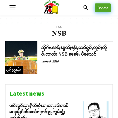
Donate
TAG
NSB
သိုၵ်းမၢၼ်ႈၽွတ်ႈၾၢႆႇဢဝ်ႁူမ်ႇလူမ်ႈၸိူ
ဝ်ႉၸၢတ်ႈ NSB ၼၼ်ႉ ပဵၼ်သင်
June 8, 2026
ပွင်ႈၵႂၢမ်း
Latest news
ပၢင်လူင်ၺႃးႁဵတ်းႁၢႆႉမႃးတႃႉလၢႆပၢၼ် ​​
ပေႃးၶႂ်ႈပဵၼ်ၵၢၼ်ၵႃႈလႆႈၵႂႃႇၸွမ်းႁွႆႈ