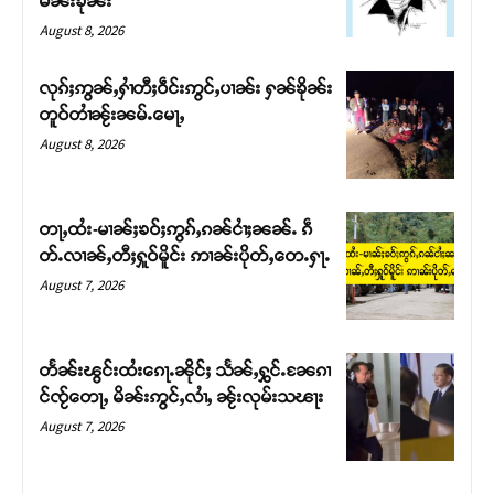
မၼ်းၶိုၼ်း
August 8, 2026
လုၵ်ႈဢွၼ်ႇႁၢႆတီႈဝဵင်းဢွင်ႇပၢၼ်း ႁၼ်ၶိုၼ်း
တူဝ်တၢႆၼႂ်းၼမ်ႉမေႃႇ
August 8, 2026
တႃႇထႆး-မၢၼ်ႈၶဝ်ႈဢွၵ်ႇၵၼ်ငၢႆႈၼၼ်ႉ ၵဵ
တ်ႉလၢၼ်ႇတီႈႁူဝ်မိူင်း ဢၢၼ်းပိုတ်ႇတေႉႁႃႉ
August 7, 2026
Support SHAN
တႃႇႁႂ်ႈသဵင်ၵၢင်ၸႂ်ၵူၼ်းမိူင်း ၵူႈတီႈၵူႈလႅၼ်ပေႃးတေၸွ
တႅၼ်းၽွင်းထႆးၵေႃႉၼိုင်ႈ သႅၼ်ႇႁွင်ႉၼႄၵၢ
တ်ႇ တူဝ်ႈလုမ်ႈၾႃႉၼၼ်ႉ ၶဝ်ႈႁူမ်ႈၵမ်ႉထႅမ် ၸုမ်းၶၢ
င်ၸႂ်တေႃႇ မိၼ်းဢွင်ႇလၢႆႇ ၼႂ်းလုမ်းသၽႃး
ဝ်ႇၽူႈတွႆႇႁွၵ်ႈ လႆႈယူႇၶႃႈဢေႃႈ။
August 7, 2026
Donate Now