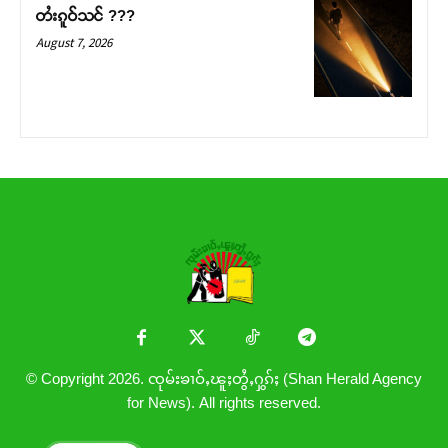
တႆးၵူဝ်သင် ???
August 7, 2026
© Copyright 2026. ၸုမ်းၶၢဝ်ႇၽူႈတွႆႇႁွၵ်ႈ (Shan Herald Agency
for News). All rights reserved.