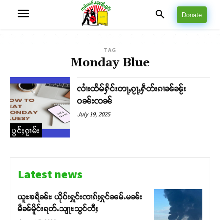
Donate
TAG
Monday Blue
လၢႆးထႅမ်ႁႅင်းတႃႇၵႂႃႇႁဵတ်းၵၢၼ်ၼႂ်း
ဝၼ်းၸၼ်
July 19, 2025
ပွင်ႈၵႂၢမ်း
Latest news
ယူႊၶရဵၼ်ႊ ယိုဝ်းႁူင်းၸၢၵ်ႈႁုင်ၼမ်ႉမၼ်း
မဵၼ်မိူင်းရတ်ႉသျႃႊသွင်တီႈ