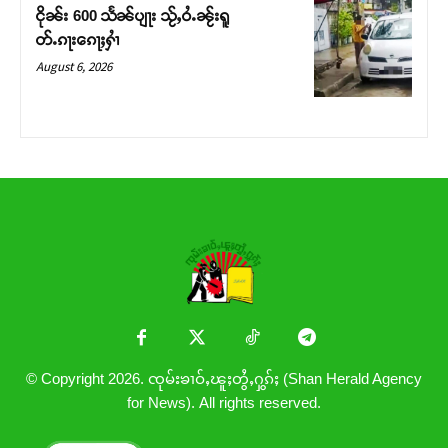
ငိုၼ်း 600 သႅၼ်ပျႃး သႂ်ႇဝႆႉၼႂ်းရူ
တ်ႉၵႃးၵေႃႈႁၢႆ
August 6, 2026
© Copyright 2026. ၸုမ်းၶၢဝ်ႇၽူႈတွႆႇႁွၵ်ႈ (Shan Herald Agency
for News). All rights reserved.