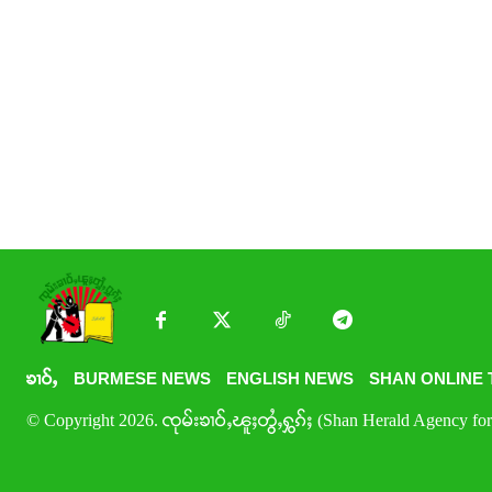
ၶၢဝ်ႇ
BURMESE NEWS
ENGLISH NEWS
SHAN ONLINE 
© Copyright 2026. ၸုမ်းၶၢဝ်ႇၽူႈတွႆႇႁွၵ်ႈ (Shan Herald Agency for 