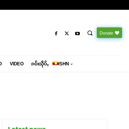
Donate
O
VIDEO
ၵပ်းသိုပ်ႇ
SHN
Latest news