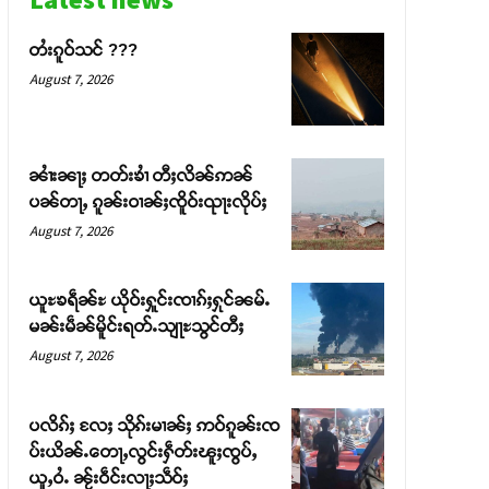
တႆးၵူဝ်သင် ???
August 7, 2026
ၼၢႆးၼႃႈ တတ်းၶၢႆ တီႈလိၼ်ဢၼ်
ပၼ်တႃႇ ၵူၼ်းဝၢၼ်ႈၸိူဝ်းၺႃးလိုပ်ႈ
August 7, 2026
ယူႊၶရဵၼ်ႊ ယိုဝ်းႁူင်းၸၢၵ်ႈႁုင်ၼမ်ႉ
မၼ်းမဵၼ်မိူင်းရတ်ႉသျႃႊသွင်တီႈ
August 7, 2026
ပလိၵ်ႈ လႄႈ သိုၵ်းမၢၼ်ႈ ဢဝ်ၵူၼ်းၸ
ပ်းယိၼ်ႉတေႃႇလွင်းႁဵတ်းၽူႈၸွပ်ႇ
ယူႇဝႆႉ ၼႂ်းဝဵင်းလႃႈသဵဝ်ႈ