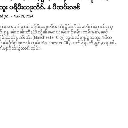
သူး ပရီမီးယႃးလဵၵ်ႉ 4 ပီထပ်းၵၼ်
ၼ်ႁၵ်ႉ
-
May 21, 2024
ဵၼ်ႈၶႄႉမၢၵ်ႇၼင် ပရီမီးယႃးလဵၵ်ႉ တီႈမိူင်းဢိၼ်ၵလႅၼ်ႊၼၼ်ႉ သု
ႉၵႂႃႇ ၼႂ်းဝၼ်းတီႈ 19 လိူၼ်မေႊ ယၢမ်းၵၢင်ၶမ်ႈ၊ ၸုမ်းမၢၵ်ႇၼင်
ျႅၵ်ႇသတႃႇ သီးတီး (Manchester City) ၸူပ်းလႆႈၵႂႃႇၵွၼ်သူး 4 ပီထ
ုမ်း Manchester City ပၢတ်ႉၵႂႃႇ တီႇရူဝ်ႇလႃႇၼႆႉ
ႉမႃးႁဵတ်းၶူးလၢႆး ၸုမ်း...