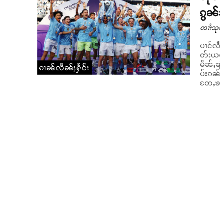
ၵွၼ်
ၸၢႆးသု
ပၢင်လ
တ်းယဝ်
မႅၼ်ႇၶ
ၵၢၼ်လဵၼ်ႈႁႅင်း
ပ်းၵၼ် ၵမ်းႁႅၵ်ႈ။ ၶူးလၢႆး ၸ
တႄႇၶၢႆ