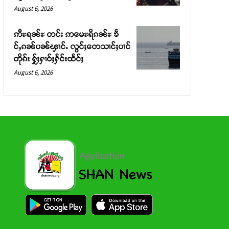
August 6, 2026
ဢီႊရၼ်ႊ တင်း ဢမေႊရိၵၼ်ႊ ၶဵ
င်ႇၵၼ်ပၼ်ၾၢင်ႉ လွင်ႈတေသၢင်ႈပၢင်
တိုၵ်း ႁႂ်ႈႁၢဝ်ႈႁႅင်းထႅင်ႈ
August 6, 2026