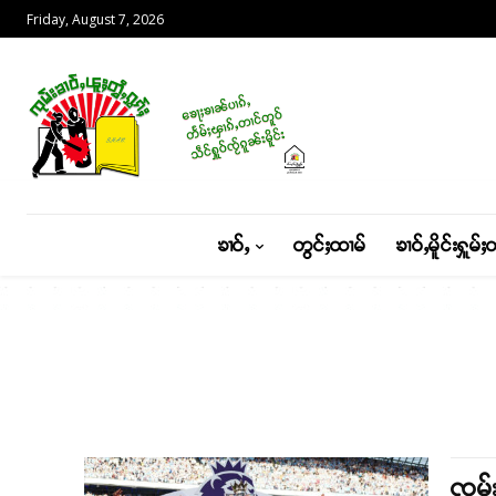
Friday, August 7, 2026
ၶၢဝ်ႇ
တွင်ႈထၢမ်
ၶၢဝ်ႇမိူင်းႁူမ်ႈ
ၸုမ်