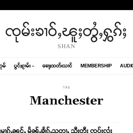
ၸုမ်းၶၢဝ်ႇၽူႈတွႆႇႁွၵ်ႈ
SHAN
တုမ်
ပွင်ႈၵႂၢမ်း
ၶေႃႈထတ်းသၢင်
MEMBERSHIP
AUDI
TAG
Manchester
းမၢၵ်ႇၼင်ႇ မႅၼ်ႇၶျႅၵ်ႇသတႃႇ သီးတီး ၸူပ်းလႆႈ