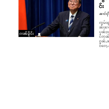
င်း
ၼၢင်းငို
ၸွမ်ၽွ
ၼ်ၽၢဝ
ပုၼ်ႈၽ
ၵၢၼ်မိူင်း
င်ဢၼ် ဝႃႈၼႆ။ ၸွမ်ၽွင်းလူင်
ၵွၼ်ႇ