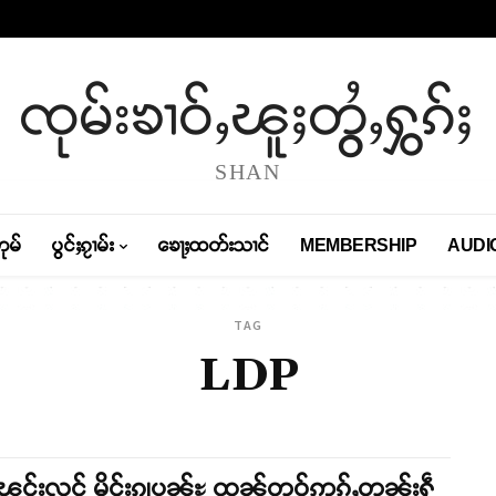
ၸုမ်းၶၢဝ်ႇၽူႈတွႆႇႁွၵ်ႈ
SHAN
တုမ်
ပွင်ႈၵႂၢမ်း
ၶေႃႈထတ်းသၢင်
MEMBERSHIP
AUDI
TAG
LDP
ၽွင်းလူင် မိူင်းၵျပၼ်ႊ ထွၼ်တူဝ်ဢွၵ်ႇတၼ်းႁဵ