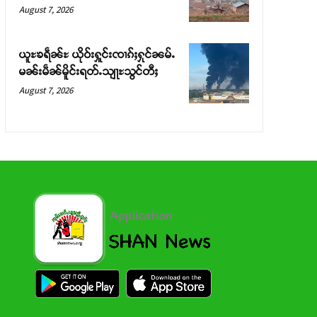
August 7, 2026
ယူႊၶရဵၼ်ႊ ယိုဝ်းႁူင်းၸၢၵ်ႈႁုင်ၼမ်ႉ
မၼ်းမဵၼ်မိူင်းရတ်ႉသျႃႊသွင်တီႈ
August 7, 2026