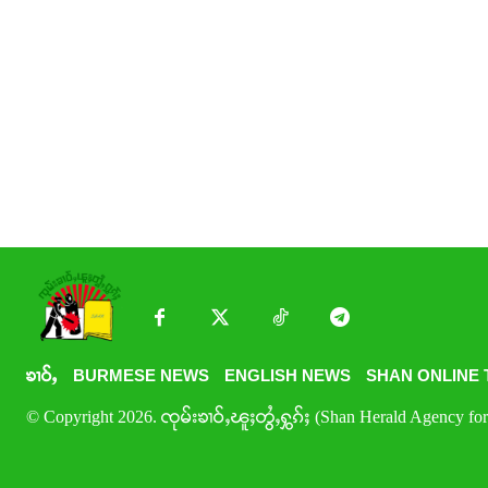
ၶၢဝ်ႇ
BURMESE NEWS
ENGLISH NEWS
SHAN ONLINE 
© Copyright 2026. ၸုမ်းၶၢဝ်ႇၽူႈတွႆႇႁွၵ်ႈ (Shan Herald Agency for 