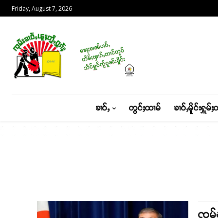
Friday, August 7, 2026
ၶၢဝ်ႇ
တွင်ႈထၢမ်
ၶၢဝ်ႇမိူင်းႁူမ်ႈ
ၸွမ်