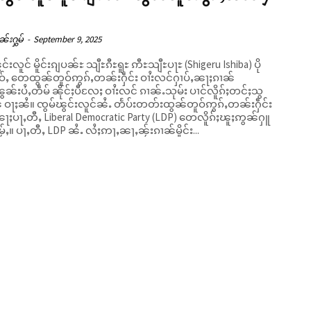
ၼ်းႁွမ်
-
September 9, 2025
င်းလူင် မိူင်းၵျပၼ်ႊ သျီႊၵီႊရူႊ ဢီႊသျီႊပႃႊ (Shigeru Ishiba) ပို
်ႇ တေထွၼ်တူဝ်ဢွၵ်ႇတၼ်းႁဵင်း ဝၢႆးလင်ႁၢပ်ႇၼႃႈၵၢၼ်
ွၼ်းပႆႇတဵမ် ၼိုင်ႈပီလႄႈ ဝၢႆးလင် ၵၢၼ်ႉသုမ်း ပၢင်လိူၵ်ႈတင်ႈသွ
ၼႆႉ တႅပ်းတတ်းထွၼ်တူဝ်ဢွၵ်ႇတၼ်းႁဵင်း
ၼႃႈပႃႇတီႇ Liberal Democratic Party (LDP) တေလိူၵ်ႈၽူႈဢွၼ်ႁူ
ဝ်ၵေႃႉမႂ်ႇ။ ပႃႇတီႇ LDP ၼႆႉ လႆႈဢႃႇၼႃႇၼႂ်းၵၢၼ်မိူင်း...