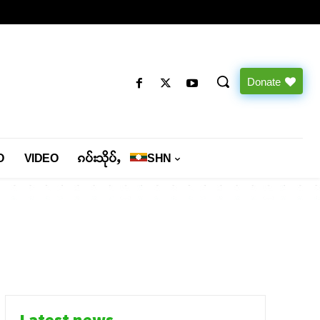
Donate
O
VIDEO
ၵပ်းသိုပ်ႇ
SHN
Latest news