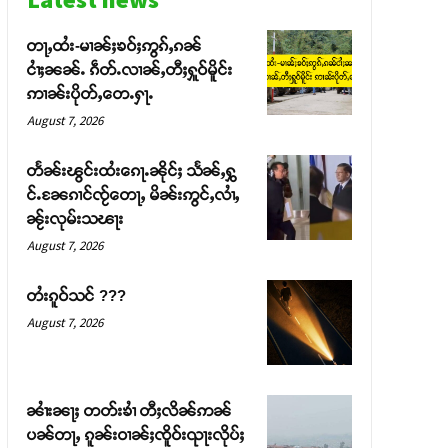
တႃႇထႆး-မၢၼ်ႈၶဝ်ႈဢွၵ်ႇၵၼ်
ငၢႆႈၼၼ်ႉ ၵဵတ်ႉလၢၼ်ႇတီႈႁူဝ်မိူင်း
ဢၢၼ်းပိုတ်ႇတေႉႁႃႉ
August 7, 2026
တႅၼ်းၽွင်းထႆးၵေႃႉၼိုင်ႈ သႅၼ်ႇႁွ
င်ႉၼႄၵၢင်ၸႂ်တေႃႇ မိၼ်းဢွင်ႇလၢႆႇ
ၼႂ်းလုမ်းသၽႃး
August 7, 2026
တႆးၵူဝ်သင် ???
August 7, 2026
ၼၢႆးၼႃႈ တတ်းၶၢႆ တီႈလိၼ်ဢၼ်
ပၼ်တႃႇ ၵူၼ်းဝၢၼ်ႈၸိူဝ်းၺႃးလိုပ်ႈ