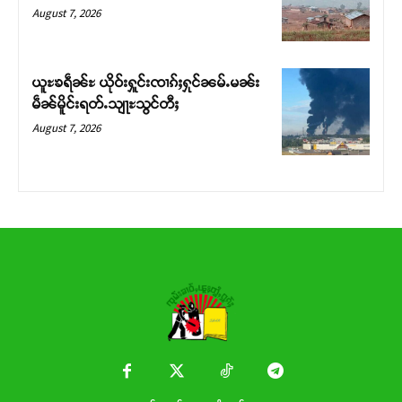
Donate Now
August 7, 2026
ယူႊၶရဵၼ်ႊ ယိုဝ်းႁူင်းၸၢၵ်ႈႁုင်ၼမ်ႉမၼ်း
မဵၼ်မိူင်းရတ်ႉသျႃႊသွင်တီႈ
August 7, 2026