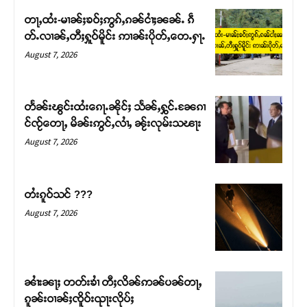
တႃႇထႆး-မၢၼ်ႈၶဝ်ႈဢွၵ်ႇၵၼ်ငၢႆႈၼၼ်ႉ ၵဵ
တ်ႉလၢၼ်ႇတီႈႁူဝ်မိူင်း ဢၢၼ်းပိုတ်ႇတေႉႁႃႉ
August 7, 2026
တႅၼ်းၽွင်းထႆးၵေႃႉၼိုင်ႈ သႅၼ်ႇႁွင်ႉၼႄၵၢ
င်ၸႂ်တေႃႇ မိၼ်းဢွင်ႇလၢႆႇ ၼႂ်းလုမ်းသၽႃး
August 7, 2026
တႆးၵူဝ်သင် ???
Support SHAN
August 7, 2026
တႃႇႁႂ်ႈသဵင်ၵၢင်ၸႂ်ၵူၼ်းမိူင်း ၵူႈတီႈၵူႈလႅၼ်ပေႃးတေၸွ
တ်ႇ တူဝ်ႈလုမ်ႈၾႃႉၼၼ်ႉ ၶဝ်ႈႁူမ်ႈၵမ်ႉထႅမ် ၸုမ်းၶၢ
ဝ်ႇၽူႈတွႆႇႁွၵ်ႈ လႆႈယူႇၶႃႈဢေႃႈ။
ၼၢႆးၼႃႈ တတ်းၶၢႆ တီႈလိၼ်ဢၼ်ပၼ်တႃႇ
ၵူၼ်းဝၢၼ်ႈၸိူဝ်းၺႃးလိုပ်ႈ