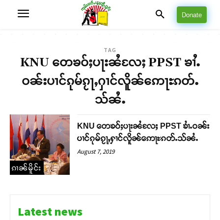
Donate
TAG
KNU တေၶဝ်ႈပႃးၼႆလႄႈ PPST ၶၢႆႉ
ဝၼ်းပၢင်ၵုမ်ၵႂႃႇႁၢင်လိူၼ်ဢေႃႊၵတ်ႉ
သ်ၼႆႉ
KNU တေၶဝ်ႈပႃးၼႆလႄႈ PPST ၶၢႆႉဝၼ်း
ပၢင်ၵုမ်ၵႂႃႇႁၢင်လိူၼ်ဢေႃႊၵတ်ႉသ်ၼႆႉ
August 7, 2019
ၵၢၼ်မိူင်း
Latest news