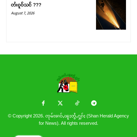
တႆးၵူဝ်သင် ???
August 7, 2026
© Copyright 2026. ၸုမ်းၶၢဝ်ႇၽူႈတွႆႇႁွၵ်ႈ (Shan Herald Agency
for News). All rights reserved.