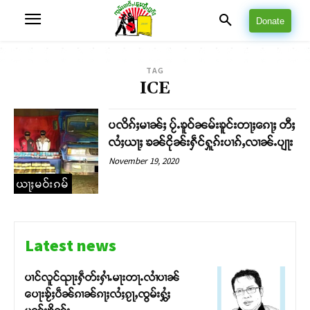
Donate
TAG
ICE
ပလိၵ်ႈမၢၼ်ႈ ပႂ်ႉၶူဝ်ၼမ်းၶူင်းတႃႈၵေႃႈ တီႈ
လႆႈယႃႈ ၶၼ်ငိုၼ်းႁဵင်ႁူၵ်းပၢၵ်ႇလၢၼ်ႉပျႃး
November 19, 2020
ယႃႈမဝ်းၵမ်
Latest news
ပၢင်လူင်ၺႃးႁဵတ်းႁၢႆႉမႃးတႃႉလၢႆပၢၼ် ​​
ပေႃးၶႂ်ႈပဵၼ်ၵၢၼ်ၵႃႈလႆႈၵႂႃႇၸွမ်းႁွႆႈ