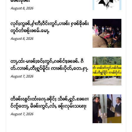
မၼ်းၶိုၼ်း
August 8, 2026
လုၵ်ႈဢွၼ်ႇႁၢႆတီႈဝဵင်းဢွင်ႇပၢၼ်း ႁၼ်ၶိုၼ်း
တူဝ်တၢႆၼႂ်းၼမ်ႉမေႃႇ
August 8, 2026
တႃႇထႆး-မၢၼ်ႈၶဝ်ႈဢွၵ်ႇၵၼ်ငၢႆႈၼၼ်ႉ ၵဵ
တ်ႉလၢၼ်ႇတီႈႁူဝ်မိူင်း ဢၢၼ်းပိုတ်ႇတေႉႁႃႉ
August 7, 2026
Support SHAN
တႃႇႁႂ်ႈသဵင်ၵၢင်ၸႂ်ၵူၼ်းမိူင်း ၵူႈတီႈၵူႈလႅၼ်ပေႃးတေၸွ
တႅၼ်းၽွင်းထႆးၵေႃႉၼိုင်ႈ သႅၼ်ႇႁွင်ႉၼႄၵၢ
တ်ႇ တူဝ်ႈလုမ်ႈၾႃႉၼၼ်ႉ ၶဝ်ႈႁူမ်ႈၵမ်ႉထႅမ် ၸုမ်းၶၢ
င်ၸႂ်တေႃႇ မိၼ်းဢွင်ႇလၢႆႇ ၼႂ်းလုမ်းသၽႃး
ဝ်ႇၽူႈတွႆႇႁွၵ်ႈ လႆႈယူႇၶႃႈဢေႃႈ။
August 7, 2026
Donate Now