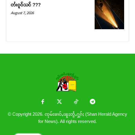
တႆးၵူဝ်သင် ???
August 7, 2026
© Copyright 2026. ၸုမ်းၶၢဝ်ႇၽူႈတွႆႇႁွၵ်ႈ (Shan Herald Agency
for News). All rights reserved.