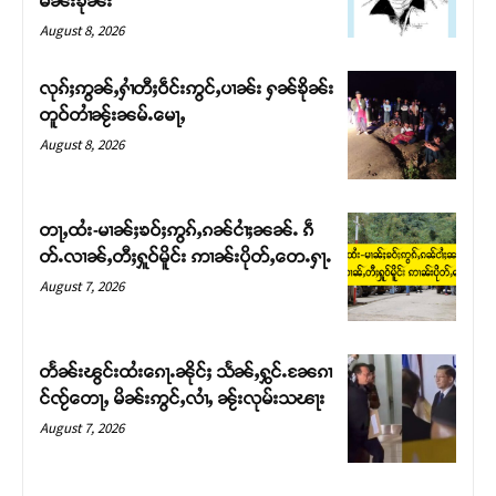
မၼ်းၶိုၼ်း
August 8, 2026
လုၵ်ႈဢွၼ်ႇႁၢႆတီႈဝဵင်းဢွင်ႇပၢၼ်း ႁၼ်ၶိုၼ်း
တူဝ်တၢႆၼႂ်းၼမ်ႉမေႃႇ
August 8, 2026
တႃႇထႆး-မၢၼ်ႈၶဝ်ႈဢွၵ်ႇၵၼ်ငၢႆႈၼၼ်ႉ ၵဵ
တ်ႉလၢၼ်ႇတီႈႁူဝ်မိူင်း ဢၢၼ်းပိုတ်ႇတေႉႁႃႉ
August 7, 2026
Support SHAN
တႃႇႁႂ်ႈသဵင်ၵၢင်ၸႂ်ၵူၼ်းမိူင်း ၵူႈတီႈၵူႈလႅၼ်ပေႃးတေၸွ
တႅၼ်းၽွင်းထႆးၵေႃႉၼိုင်ႈ သႅၼ်ႇႁွင်ႉၼႄၵၢ
တ်ႇ တူဝ်ႈလုမ်ႈၾႃႉၼၼ်ႉ ၶဝ်ႈႁူမ်ႈၵမ်ႉထႅမ် ၸုမ်းၶၢ
င်ၸႂ်တေႃႇ မိၼ်းဢွင်ႇလၢႆႇ ၼႂ်းလုမ်းသၽႃး
ဝ်ႇၽူႈတွႆႇႁွၵ်ႈ လႆႈယူႇၶႃႈဢေႃႈ။
August 7, 2026
Donate Now