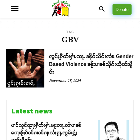
Donate
TAG
GBV
လွင်ႈႁဵတ်းႁၢႆႉၸႃႉ ၼိူဝ်ယိင်းၸၢႆး Gender
Based Violence ၼႂ်းပၢၼ်သိုၵ်းယိုတ်းမိူ
င်း
November 18, 2024
ပွင်ႈၵႂၢမ်းၶၢဝ်ႇ
Latest news
ပၢင်လူင်ၺႃးႁဵတ်းႁၢႆႉမႃးတႃႉလၢႆပၢၼ် ​​
ပေႃးၶႂ်ႈပဵၼ်ၵၢၼ်ၵႃႈလႆႈၵႂႃႇၸွမ်းႁွႆႈ