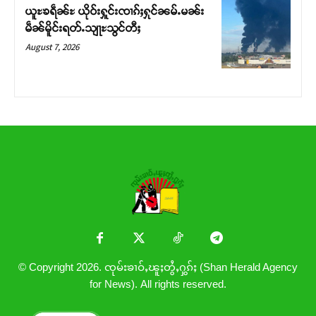
ယူႊၶရဵၼ်ႊ ယိုဝ်းႁူင်းၸၢၵ်ႈႁုင်ၼမ်ႉမၼ်း
မဵၼ်မိူင်းရတ်ႉသျႃႊသွင်တီႈ
August 7, 2026
© Copyright 2026. ၸုမ်းၶၢဝ်ႇၽူႈတွႆႇႁွၵ်ႈ (Shan Herald Agency
for News). All rights reserved.