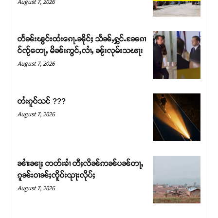
August 7, 2026
တႅၼ်းၽွင်းထႆးၵေႃႉၼိုင်ႈ သႅၼ်ႇႁွင်ႉၼႄၵၢ
င်ၸႂ်တေႃႇ မိၼ်းဢွင်ႇလၢႆႇ ၼႂ်းလုမ်းသၽႃး
August 7, 2026
တႆးၵူဝ်သင် ???
August 7, 2026
Support SHAN
တႃႇႁႂ်ႈသဵင်ၵၢင်ၸႂ်ၵူၼ်းမိူင်း ၵူႈတီႈၵူႈလႅၼ်ပေႃးတေၸွ
ၼၢႆးၼႃႈ တတ်းၶၢႆ တီႈလိၼ်ဢၼ်ပၼ်တႃႇ
တ်ႇ တူဝ်ႈလုမ်ႈၾႃႉၼၼ်ႉ ၶဝ်ႈႁူမ်ႈၵမ်ႉထႅမ် ၸုမ်းၶၢ
ၵူၼ်းဝၢၼ်ႈၸိူဝ်းၺႃးလိုပ်ႈ
ဝ်ႇၽူႈတွႆႇႁွၵ်ႈ လႆႈယူႇၶႃႈဢေႃႈ။
August 7, 2026
Donate Now