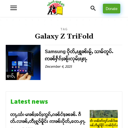
Donate
TAG
Galaxy Z TriFold
Samsung ပိုတ်ႇၾူၼ်းမႂ်ႇ သၢမ်တူပ်ႉ
ဢၼ်ႁႅၵ်ႈၼႂ်းလုမ်ႈၾႃႉ
December 4, 2025
ၶၢဝ်ႇ
Latest news
တႃႇထႆး-မၢၼ်ႈၶဝ်ႈဢွၵ်ႇၵၼ်ငၢႆႈၼၼ်ႉ ၵဵ
တ်ႉလၢၼ်ႇတီႈႁူဝ်မိူင်း ဢၢၼ်းပိုတ်ႇတေႉႁႃႉ