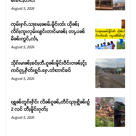
မ်းၶၢင်ႈတၢင်း
August 5, 2026
ၸုမ်းႁၵ်ႉသႃမႄႈၼမ်ႉမိူင်းထႆး ယိုၼ်ႈ
လိၵ်ႈၸူးလုမ်းၽွင်းတၢင်မၢၼ်ႈ တႃႇပၼ်
မိၼ်းဢွင်ႇလၢႆႇ
August 5, 2026
သိုၵ်းမၢၼ်ႈၶဝ်ႈတီႉၵူၼ်းမိူင်းဝဵင်းဝၢၼ်ႈငႂ်ႈ
ဢဝ်ၵႂႃႇႁဵတ်းႁူဝ်ႉႁႄႉတၢႆတၢင်ၶဝ်
August 5, 2026
Support SHAN
တႃႇႁႂ်ႈသဵင်ၵၢင်ၸႂ်ၵူၼ်းမိူင်း ၵူႈတီႈၵူႈလႅၼ်ပေႃးတေၸွ
ၾူၼ်တူၵ်းႁႅင်း လိၼ်ၵူၼ်ႇတဵင်ၺႃးႁိူၼ်းၵွႆ
တ်ႇ တူဝ်ႈလုမ်ႈၾႃႉၼၼ်ႉ ၶဝ်ႈႁူမ်ႈၵမ်ႉထႅမ် ၸုမ်းၶၢ
2 လင် တီႈမိူင်းၵုတ်ႈ
ဝ်ႇၽူႈတွႆႇႁွၵ်ႈ လႆႈယူႇၶႃႈဢေႃႈ။
August 5, 2026
Donate Now