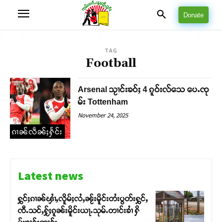
Donate
TAG
Football
Arsenal သႂၢင်းၶဝ်ႈ 4 ၵူဝ်းလ်သေ ပေႉၸု
မ်း Tottenham
November 24, 2025
ၵၢၼ်လဵၼ်ႈႁႅင်း
Latest news
ႁွင်ႈၵၢၼ်ၾၢႆႇလိူမ်ႈလႆႇၼႂ်းမိူင်းတႆးပွတ်းႁွင်ႇ
ၸီႉသင်ႇႁႂ်ႈၵူၼ်းမိူင်းယႃႉသုမ်ႉတၢင်းၶၢႆ ႁိ