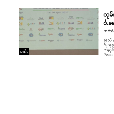
ၸုမ်
ဝႆႉၼ
ၸၢႆးသႅ
ၼႂ်းပီ
ဝ်ႇၽူႈ
လႆႈႁပ်
ၶၢဝ်ႇ
Peace 