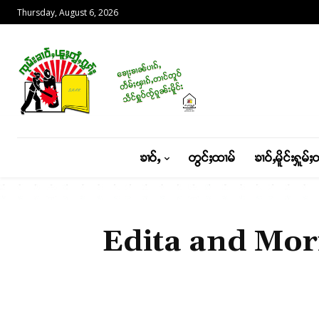
Thursday, August 6, 2026
ၶၢဝ်ႇ
တွင်ႈထၢမ်
ၶၢဝ်ႇမိူင်းႁူမ်ႈ
Edita and Mor