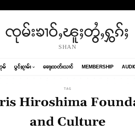
ၸုမ်းၶၢဝ်ႇၽူႈတွႆႇႁွၵ်ႈ
SHAN
တုမ်
ပွင်ႈၵႂၢမ်း
ၶေႃႈထတ်းသၢင်
MEMBERSHIP
AUDI
TAG
ris Hiroshima Founda
and Culture