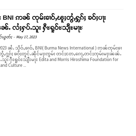
း BNI ဢၼ် ၸုမ်းၶၢဝ်ႇၽူႈတွႆႇႁွၵ်ႈ ၶဝ်ႈပႃး
ၼ်ႉ လႆႈႁပ်ႉသူး ႁီႊရူဝ်ႊသျီႊမႃႊ
င်ယွတ်ႈ
-
May 17, 2023
 2023 ၼႆႉ သိုဝ်ႇၶၢဝ်ႇ BNI( Burma News International ) ဢၼ်ၸုမ်းၶၢ
တွႆႇႁွၵ်ႈ ၶဝ်ႈတူင်ႉၼိုင်မႃးၸွမ်း တင်ႈတႄႇၵေႃႇတင်ႈၸုမ်းမႃးၼၼ်ႉ
ႉသူး ႁီႊရူဝ်ႊသျီႊမႃႊ Edita and Morris Hiroshima Foundation for
and Culture ...