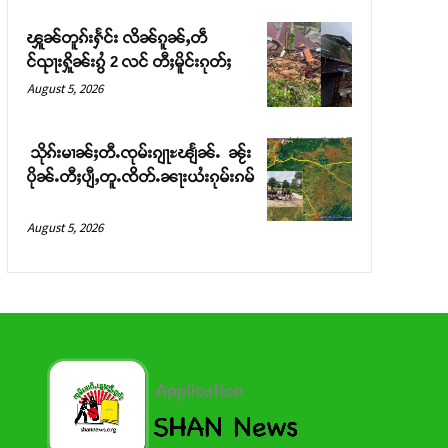
ၾူၼ်တူၵ်းႁႅင်း လိၼ်ၵူၼ်ႇတဵ
င်ၺႃးႁိူၼ်းၵွႆ 2 လင် တီႈမိူင်းၵုတ်ႈ
August 5, 2026
သိုၵ်းမၢၼ်ႈတီႉၸုမ်းၵျႃႊၽျႅၼ်ႉ ၼႂ်း
ပိုၼ်ႉတီႈပျီႇတူႉၸိတ်ႉၼႃးယႆးၵုမ်းၵမ်
August 5, 2026