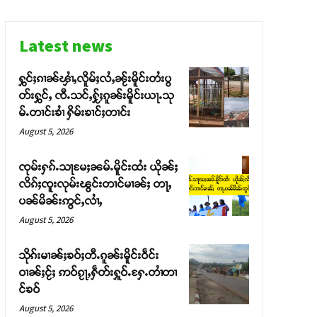
Latest news
ႁွင်ႈၵၢၼ်ၾၢႆႇလိူမ်ႈလႆႇၼႂ်းမိူင်းတႆးပွ
တ်းႁွင်ႇ ၸီႉသင်ႇႁႂ်ႈၵူၼ်းမိူင်းယႃႉသု
မ်ႉတၢင်းၶၢႆ ႁိမ်းၶၢင်ႈတၢင်း
August 5, 2026
ၸုမ်းႁၵ်ႉသႃမႄႈၼမ်ႉမိူင်းထႆး ယိုၼ်ႈ
လိၵ်ႈၸူးလုမ်းၽွင်းတၢင်မၢၼ်ႈ တႃႇ
ပၼ်မိၼ်းဢွင်ႇလၢႆႇ
August 5, 2026
သိုၵ်းမၢၼ်ႈၶဝ်ႈတီႉၵူၼ်းမိူင်းဝဵင်း
ဝၢၼ်ႈငႂ်ႈ ဢဝ်ၵႂႃႇႁဵတ်းႁူဝ်ႉႁႄႉတၢႆတၢ
င်ၶဝ်
August 5, 2026