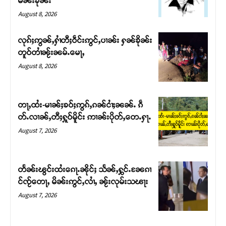
မၼ်းၶိုၼ်း
August 8, 2026
လုၵ်ႈဢွၼ်ႇႁၢႆတီႈဝဵင်းဢွင်ႇပၢၼ်း ႁၼ်ၶိုၼ်း
တူဝ်တၢႆၼႂ်းၼမ်ႉမေႃႇ
August 8, 2026
တႃႇထႆး-မၢၼ်ႈၶဝ်ႈဢွၵ်ႇၵၼ်ငၢႆႈၼၼ်ႉ ၵဵ
တ်ႉလၢၼ်ႇတီႈႁူဝ်မိူင်း ဢၢၼ်းပိုတ်ႇတေႉႁႃႉ
August 7, 2026
Support SHAN
တႃႇႁႂ်ႈသဵင်ၵၢင်ၸႂ်ၵူၼ်းမိူင်း ၵူႈတီႈၵူႈလႅၼ်ပေႃးတေၸွ
တႅၼ်းၽွင်းထႆးၵေႃႉၼိုင်ႈ သႅၼ်ႇႁွင်ႉၼႄၵၢ
တ်ႇ တူဝ်ႈလုမ်ႈၾႃႉၼၼ်ႉ ၶဝ်ႈႁူမ်ႈၵမ်ႉထႅမ် ၸုမ်းၶၢ
င်ၸႂ်တေႃႇ မိၼ်းဢွင်ႇလၢႆႇ ၼႂ်းလုမ်းသၽႃး
ဝ်ႇၽူႈတွႆႇႁွၵ်ႈ လႆႈယူႇၶႃႈဢေႃႈ။
August 7, 2026
Donate Now