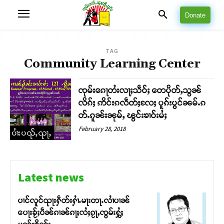
Donate
TAG
Community Learning Center
ၸုမ်းၵေႃတႆးလႃႈသဵဝ်ႈ တေပိုတ်ႇသွၼ်
လိၵ်ႈ ဢိင်းၵလဵတ်ႈလႄႈ ပူၵ်းပွင်ၼမ်ႉၵ
တ်ႉၵူၼ်းၼုမ်ႇ ၽွင်းၶၢဝ်းမႆႈ
February 28, 2018
ပၢႆးပၺ်ႇၺႃႇ
Latest news
ပၢင်လူင်ၺႃးႁဵတ်းႁၢႆႉမႃးတႃႉလၢႆပၢၼ် ​​
ပေႃးၶႂ်ႈပဵၼ်ၵၢၼ်ၵႃႈလႆႈၵႂႃႇၸွမ်းႁွႆႈ