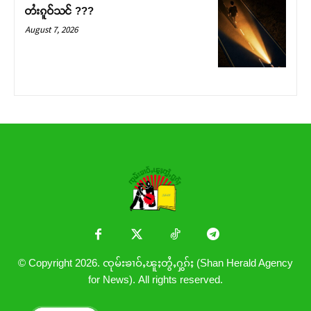
တႆးၵူဝ်သင် ???
August 7, 2026
© Copyright 2026. ၸုမ်းၶၢဝ်ႇၽူႈတွႆႇႁွၵ်ႈ (Shan Herald Agency
for News). All rights reserved.