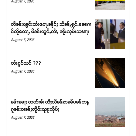
August 7, 2026
တႅၼ်းၽွင်းထႆးၵေႃႉၼိုင်ႈ သႅၼ်ႇႁွင်ႉၼႄၵၢ
င်ၸႂ်တေႃႇ မိၼ်းဢွင်ႇလၢႆႇ ၼႂ်းလုမ်းသၽႃး
August 7, 2026
တႆးၵူဝ်သင် ???
August 7, 2026
Support SHAN
တႃႇႁႂ်ႈသဵင်ၵၢင်ၸႂ်ၵူၼ်းမိူင်း ၵူႈတီႈၵူႈလႅၼ်ပေႃးတေၸွ
ၼၢႆးၼႃႈ တတ်းၶၢႆ တီႈလိၼ်ဢၼ်ပၼ်တႃႇ
တ်ႇ တူဝ်ႈလုမ်ႈၾႃႉၼၼ်ႉ ၶဝ်ႈႁူမ်ႈၵမ်ႉထႅမ် ၸုမ်းၶၢ
ၵူၼ်းဝၢၼ်ႈၸိူဝ်းၺႃးလိုပ်ႈ
ဝ်ႇၽူႈတွႆႇႁွၵ်ႈ လႆႈယူႇၶႃႈဢေႃႈ။
August 7, 2026
Donate Now