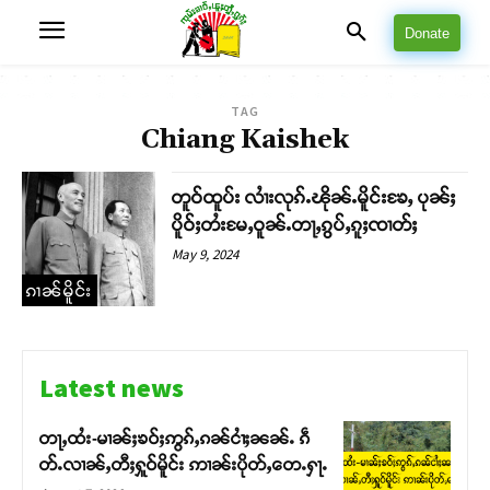
Donate
TAG
Chiang Kaishek
တူဝ်ထူပ်း လၢႆးလုၵ်ႉၽိုၼ်ႉမိူင်းၶႄႇ ပုၼ်ႈ
ပိူဝ်ႈတႆးမႄႇဝူၼ်ႉတႃႇၵွပ်ႇၵူႈၸၢတ်ႈ
May 9, 2024
ၵၢၼ်မိူင်း
Latest news
တႃႇထႆး-မၢၼ်ႈၶဝ်ႈဢွၵ်ႇၵၼ်ငၢႆႈၼၼ်ႉ ၵဵ
တ်ႉလၢၼ်ႇတီႈႁူဝ်မိူင်း ဢၢၼ်းပိုတ်ႇတေႉႁႃႉ