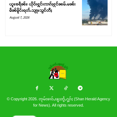
ယူႊၶရဵၼ်ႊ ယိုဝ်းႁူင်းၸၢၵ်ႈႁုင်ၼမ်ႉမၼ်း
မဵၼ်မိူင်းရတ်ႉသျႃႊသွင်တီႈ
August 7, 2026
© Copyright 2026. ၸုမ်းၶၢဝ်ႇၽူႈတွႆႇႁွၵ်ႈ (Shan Herald Agency
for News). All rights reserved.