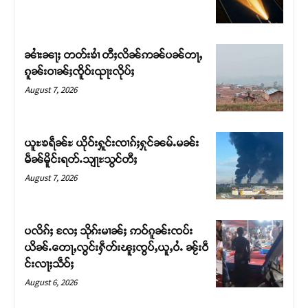
ၼၢႆးၼႃႈ တတ်းၶၢႆ တီႈလိၼ်ဢၼ်ပၼ်တႃႇ
ၵူၼ်းဝၢၼ်ႈၸိူဝ်းၺႃးလိုပ်ႈ
August 7, 2026
ယူႊၶရဵၼ်ႊ ယိုဝ်းႁူင်းၸၢၵ်ႈႁုင်ၼမ်ႉမၼ်း
မဵၼ်မိူင်းရတ်ႉသျႃႊသွင်တီႈ
August 7, 2026
Support SHAN
တႃႇႁႂ်ႈသဵင်ၵၢင်ၸႂ်ၵူၼ်းမိူင်း ၵူႈတီႈၵူႈလႅၼ်ပေႃးတေၸွ
ပလိၵ်ႈ လႄႈ သိုၵ်းမၢၼ်ႈ ဢဝ်ၵူၼ်းၸပ်း
တ်ႇ တူဝ်ႈလုမ်ႈၾႃႉၼၼ်ႉ ၶဝ်ႈႁူမ်ႈၵမ်ႉထႅမ် ၸုမ်းၶၢ
ယိၼ်ႉတေႃႇလွင်းႁဵတ်းၽူႈၸွပ်ႇယူႇဝႆႉ ၼႂ်းဝဵ
ဝ်ႇၽူႈတွႆႇႁွၵ်ႈ လႆႈယူႇၶႃႈဢေႃႈ။
င်းလႃႈသဵဝ်ႈ
August 6, 2026
Donate Now