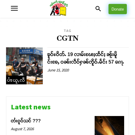
Donate
TAG
CGTN
ၶူဝ်ႊဝိတ်ႉ 19 လၢမ်းၽႄႈထႅင်ႈ ၼႂ်းမိူ
င်းၶႄႇ ဝၼ်းလဵဝ်ႁၼ်ၸိူဝ်ႉမႅင်း 57 ၵေႃႉ
June 15, 2020
ပၢႆးယူႇလီ
Latest news
တႆးၵူဝ်သင် ???
August 7, 2026