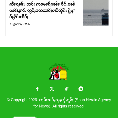
ဢီႊရၼ်ႊ တင်း ဢမေႊရိၵၼ်ႊ ၶဵင်ႇၵၼ်
ပၼ်ၾၢင်ႉ လွင်ႈတေသၢင်ႈပၢင်တိုၵ်း ႁႂ်ႈႁၢ
ဝ်ႈႁႅင်းထႅင်ႈ
August 6, 2026
© Copyright 2026. ၸုမ်းၶၢဝ်ႇၽူႈတွႆႇႁွၵ်ႈ (Shan Herald Agency
for News). All rights reserved.