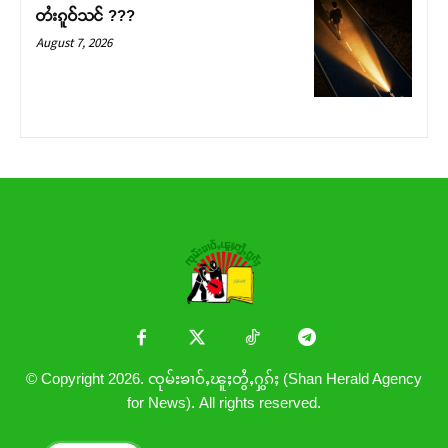
တႆးၵူဝ်သင် ???
August 7, 2026
© Copyright 2026. ၸုမ်းၶၢဝ်ႇၽူႈတွႆႇႁွၵ်ႈ (Shan Herald Agency
for News). All rights reserved.