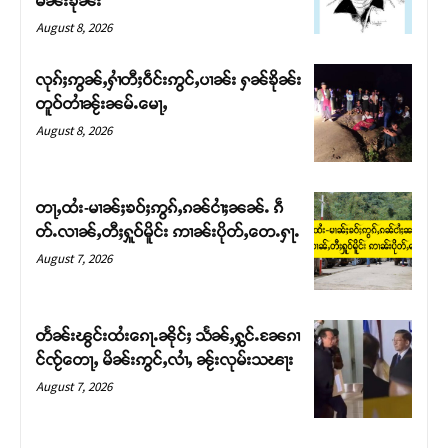
မၼ်းၶိုၼ်း
August 8, 2026
လုၵ်ႈဢွၼ်ႇႁၢႆတီႈဝဵင်းဢွင်ႇပၢၼ်း ႁၼ်ၶိုၼ်း
တူဝ်တၢႆၼႂ်းၼမ်ႉမေႃႇ
August 8, 2026
တႃႇထႆး-မၢၼ်ႈၶဝ်ႈဢွၵ်ႇၵၼ်ငၢႆႈၼၼ်ႉ ၵဵ
တ်ႉလၢၼ်ႇတီႈႁူဝ်မိူင်း ဢၢၼ်းပိုတ်ႇတေႉႁႃႉ
August 7, 2026
Support SHAN
တႃႇႁႂ်ႈသဵင်ၵၢင်ၸႂ်ၵူၼ်းမိူင်း ၵူႈတီႈၵူႈလႅၼ်ပေႃးတေၸွ
တႅၼ်းၽွင်းထႆးၵေႃႉၼိုင်ႈ သႅၼ်ႇႁွင်ႉၼႄၵၢ
တ်ႇ တူဝ်ႈလုမ်ႈၾႃႉၼၼ်ႉ ၶဝ်ႈႁူမ်ႈၵမ်ႉထႅမ် ၸုမ်းၶၢ
င်ၸႂ်တေႃႇ မိၼ်းဢွင်ႇလၢႆႇ ၼႂ်းလုမ်းသၽႃး
ဝ်ႇၽူႈတွႆႇႁွၵ်ႈ လႆႈယူႇၶႃႈဢေႃႈ။
August 7, 2026
Donate Now