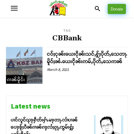
Donate
TAG
CBBank
ငဝ်ႈငုၼ်းယေးငိုၼ်းသင်ႇႁႂ်ႈပိုတ်ႇသေတႃႉ
မိူဝ်ႈၼႆႉယေးငိုၼ်းဢမ်ႇပိုတ်ႇသေဢၼ်
March 8, 2021
ၵၢၼ်မိူင်း
Latest news
ပၢင်လူင်ၺႃးႁဵတ်းႁၢႆႉမႃးတႃႉလၢႆပၢၼ် ​​
ပေႃးၶႂ်ႈပဵၼ်ၵၢၼ်ၵႃႈလႆႈၵႂႃႇၸွမ်းႁွႆႈ