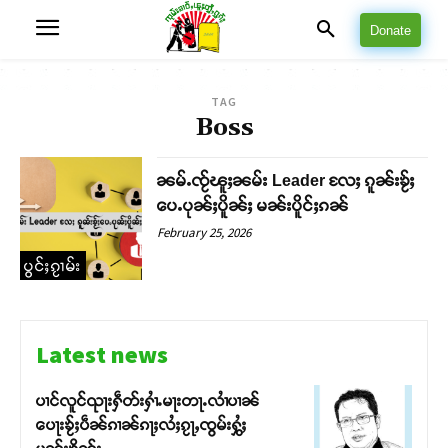
Donate
TAG
Boss
ၼမ်ႉၸႂ်ၽူႈၼမ်း Leader လႄႈ ၵူၼ်းၶႂ်ႈ
ပေႉပုၼ်ႈပိူၼ်ႈ မၼ်းပိူင်ႈၵၼ်
February 25, 2026
ပွင်ႈၵႂၢမ်း
Latest news
ပၢင်လူင်ၺႃးႁဵတ်းႁၢႆႉမႃးတႃႉလၢႆပၢၼ် ​​
ပေႃးၶႂ်ႈပဵၼ်ၵၢၼ်ၵႃႈလႆႈၵႂႃႇၸွမ်းႁွႆႈ