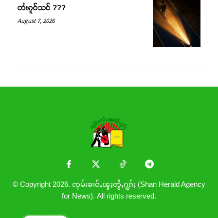
တႆးၵူဝ်သင် ???
August 7, 2026
© Copyright 2026. ၸုမ်းၶၢဝ်ႇၽူႈတွႆႇႁွၵ်ႈ (Shan Herald Agency
for News). All rights reserved.