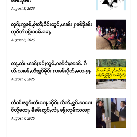
မၼ်းၶိုၼ်း
August 8, 2026
လုၵ်ႈဢွၼ်ႇႁၢႆတီႈဝဵင်းဢွင်ႇပၢၼ်း ႁၼ်ၶိုၼ်း
တူဝ်တၢႆၼႂ်းၼမ်ႉမေႃႇ
August 8, 2026
တႃႇထႆး-မၢၼ်ႈၶဝ်ႈဢွၵ်ႇၵၼ်ငၢႆႈၼၼ်ႉ ၵဵ
တ်ႉလၢၼ်ႇတီႈႁူဝ်မိူင်း ဢၢၼ်းပိုတ်ႇတေႉႁႃႉ
August 7, 2026
Support SHAN
တႃႇႁႂ်ႈသဵင်ၵၢင်ၸႂ်ၵူၼ်းမိူင်း ၵူႈတီႈၵူႈလႅၼ်ပေႃးတေၸွ
တႅၼ်းၽွင်းထႆးၵေႃႉၼိုင်ႈ သႅၼ်ႇႁွင်ႉၼႄၵၢ
တ်ႇ တူဝ်ႈလုမ်ႈၾႃႉၼၼ်ႉ ၶဝ်ႈႁူမ်ႈၵမ်ႉထႅမ် ၸုမ်းၶၢ
င်ၸႂ်တေႃႇ မိၼ်းဢွင်ႇလၢႆႇ ၼႂ်းလုမ်းသၽႃး
ဝ်ႇၽူႈတွႆႇႁွၵ်ႈ လႆႈယူႇၶႃႈဢေႃႈ။
August 7, 2026
Donate Now