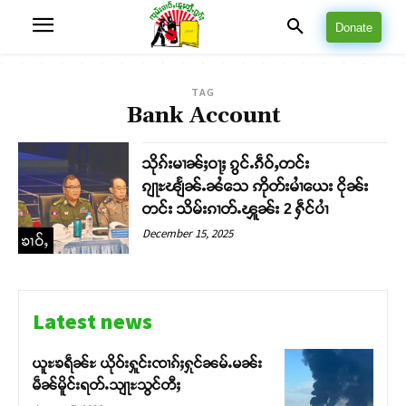
Donate
TAG
Bank Account
သိုၵ်းမၢၼ်ႈဝႃႈ ၵွင်ႉၵဵဝ်ႇတင်း
ၵျႃႊၽျႅၼ်ႉၼႆသေ ဢိုတ်းမၢႆယေး ငိုၼ်း
တင်း သိမ်းၵၢတ်ႉၾူၼ်း 2 ႁဵင်ပၢႆ
December 15, 2025
ၶၢဝ်ႇ
Latest news
ယူႊၶရဵၼ်ႊ ယိုဝ်းႁူင်းၸၢၵ်ႈႁုင်ၼမ်ႉမၼ်း
မဵၼ်မိူင်းရတ်ႉသျႃႊသွင်တီႈ