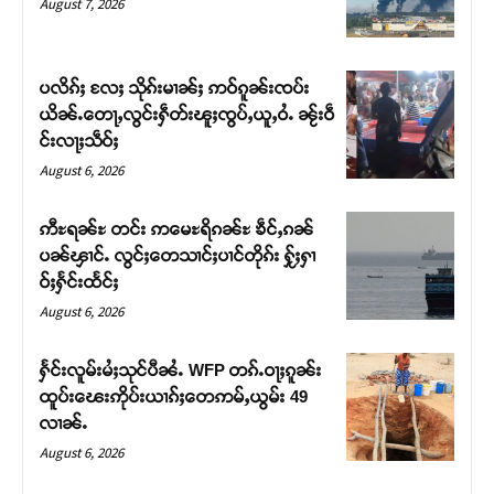
August 7, 2026
ပလိၵ်ႈ လႄႈ သိုၵ်းမၢၼ်ႈ ဢဝ်ၵူၼ်းၸပ်း
ယိၼ်ႉတေႃႇလွင်းႁဵတ်းၽူႈၸွပ်ႇယူႇဝႆႉ ၼႂ်းဝဵ
င်းလႃႈသဵဝ်ႈ
August 6, 2026
ဢီႊရၼ်ႊ တင်း ဢမေႊရိၵၼ်ႊ ၶဵင်ႇၵၼ်
ပၼ်ၾၢင်ႉ လွင်ႈတေသၢင်ႈပၢင်တိုၵ်း ႁႂ်ႈႁၢ
ဝ်ႈႁႅင်းထႅင်ႈ
Support SHAN
August 6, 2026
တႃႇႁႂ်ႈသဵင်ၵၢင်ၸႂ်ၵူၼ်းမိူင်း ၵူႈတီႈၵူႈလႅၼ်ပေႃးတေၸွ
ႁႅင်းလူမ်းမႆႈသုင်ပီၼႆႉ WFP တၵ်ႉဝႃႈၵူၼ်း
တ်ႇ တူဝ်ႈလုမ်ႈၾႃႉၼၼ်ႉ ၶဝ်ႈႁူမ်ႈၵမ်ႉထႅမ် ၸုမ်းၶၢ
ထူပ်းၽေးဢိုပ်းယၢၵ်ႈတေဢမ်ႇယွမ်း 49
ဝ်ႇၽူႈတွႆႇႁွၵ်ႈ လႆႈယူႇၶႃႈဢေႃႈ။
လၢၼ်ႉ
August 6, 2026
Donate Now