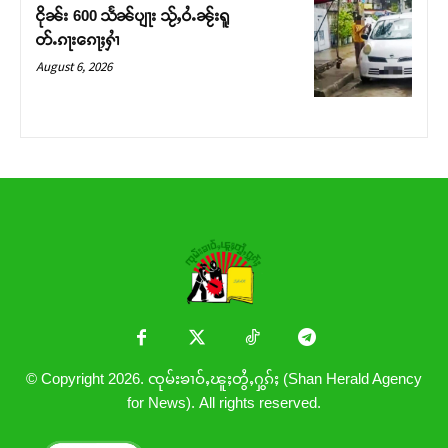
ငိုၼ်း 600 သႅၼ်ပျႃး သႂ်ႇဝႆႉၼႂ်းရူ
တ်ႉၵႃးၵေႃႈႁၢႆ
August 6, 2026
© Copyright 2026. ၸုမ်းၶၢဝ်ႇၽူႈတွႆႇႁွၵ်ႈ (Shan Herald Agency
for News). All rights reserved.