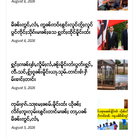
August 6, 2026
မိၼ်းဢွင်ႇလၢႆႇ ဢွၼ်ဢဝ်ၽွင်းလူင်တႂ်ႈလူင်
ပွင်ၸိုင်ႈသိုၵ်းမၢၼ်ႈသေ ႁွတ်ႈထိုင်မိူင်းထႆး
August 6, 2026
ႁွင်ႈၵၢၼ်ၾၢႆႇလိူမ်ႈလႆႇၼႂ်းမိူင်းတႆးပွတ်းႁွင်ႇ
ၸီႉသင်ႇႁႂ်ႈၵူၼ်းမိူင်းယႃႉသုမ်ႉတၢင်းၶၢႆ ႁိ
မ်းၶၢင်ႈတၢင်း
Support SHAN
August 5, 2026
တႃႇႁႂ်ႈသဵင်ၵၢင်ၸႂ်ၵူၼ်းမိူင်း ၵူႈတီႈၵူႈလႅၼ်ပေႃးတေၸွ
ၸုမ်းႁၵ်ႉသႃမႄႈၼမ်ႉမိူင်းထႆး ယိုၼ်ႈ
တ်ႇ တူဝ်ႈလုမ်ႈၾႃႉၼၼ်ႉ ၶဝ်ႈႁူမ်ႈၵမ်ႉထႅမ် ၸုမ်းၶၢ
လိၵ်ႈၸူးလုမ်းၽွင်းတၢင်မၢၼ်ႈ တႃႇပၼ်
ဝ်ႇၽူႈတွႆႇႁွၵ်ႈ လႆႈယူႇၶႃႈဢေႃႈ။
မိၼ်းဢွင်ႇလၢႆႇ
August 5, 2026
Donate Now