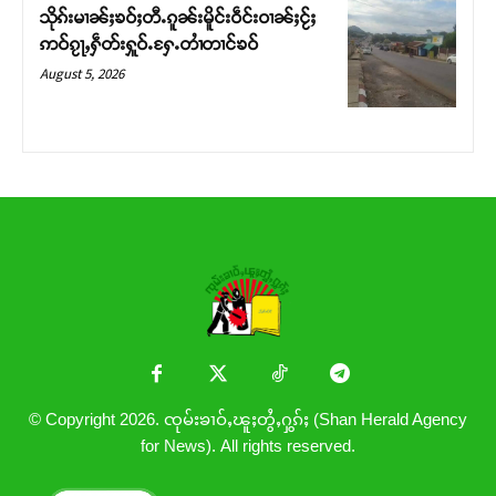
သိုၵ်းမၢၼ်ႈၶဝ်ႈတီႉၵူၼ်းမိူင်းဝဵင်းဝၢၼ်ႈငႂ်ႈ
ဢဝ်ၵႂႃႇႁဵတ်းႁူဝ်ႉႁႄႉတၢႆတၢင်ၶဝ်
August 5, 2026
© Copyright 2026. ၸုမ်းၶၢဝ်ႇၽူႈတွႆႇႁွၵ်ႈ (Shan Herald Agency
for News). All rights reserved.