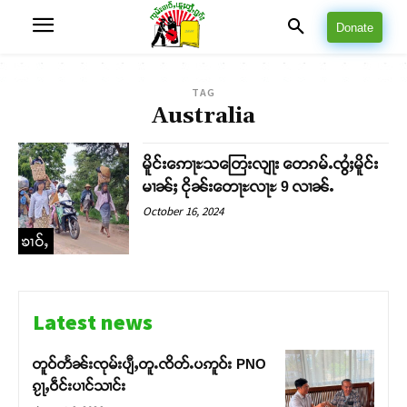
Donate
TAG
Australia
မိူင်းဢေႃႊသတြေးလျႃး တေၵမ်ႉၸွႆႈမိူင်း
မၢၼ်ႈ ငိုၼ်းတေႃႊလႃႊ 9 လၢၼ်ႉ
October 16, 2024
ၶၢဝ်ႇ
Latest news
တူဝ်တႅၼ်းၸုမ်းပျီႇတူႉၸိတ်ႉပဢူဝ်း PNO
ၵႂႃႇဝဵင်းပၢင်သၢင်း