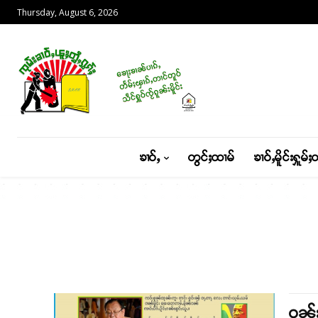
Thursday, August 6, 2026
ၶၢဝ်ႇ
တွင်ႈထၢမ်
ၶၢဝ်ႇမိူင်းႁူမ်ႈ
ဝၼ်း