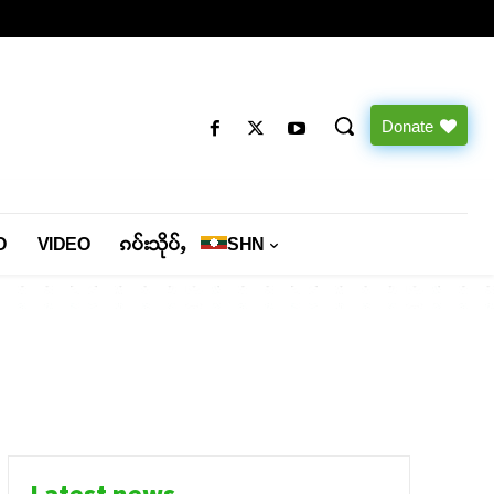
Donate
O
VIDEO
ၵပ်းသိုပ်ႇ
SHN
Latest news