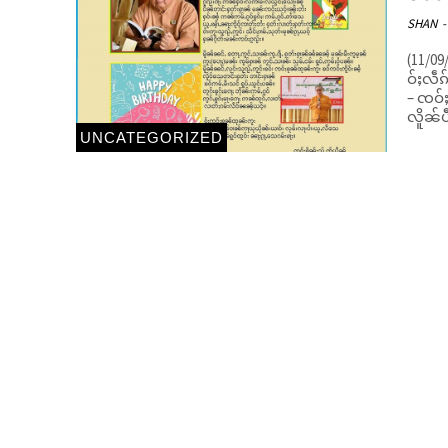
SHAN
-
(11/09/1943) ပိုၼ်းတူဝ်ၸဝ်ႈၶုၼ်ထုၼ်း
ဝ်ႈလဵၵ
– ၸဝ်ႈ
လိူၼ်ပ
UNCATEGORIZED