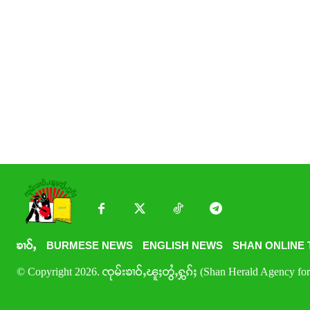
ၶၢဝ်ႇ
BURMESE NEWS
ENGLISH NEWS
SHAN ONLINE 
© Copyright 2026. ၸုမ်းၶၢဝ်ႇၽူႈတွႆႇႁွၵ်ႈ (Shan Herald Agency for 