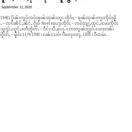
September 11, 2020
ဢူး ၸိုဝ်ႈ – ၶုၼ်ထုၼ်းဢူးၸိုဝ်ႈမိူ
်ႉ – ၸၢႆးၼႅင်ႇၼႅင်ႇ ႁိုဝ် Noel ။ပေႃႈၸိုဝ်ႈ – ၸဝ်ႈၵျႃႇၸုင်ႇ၊မႄႈၸိုဝ်ႈ
သူၺ်ႇယူင်ႇ။တီႈၵိူတ်ႇ – ဝဵင်းသီႇပေႃႉ ၸႄႈတွၼ်ႈၵျွၵ်ႉမႄး။ဝၼ်း
ီၵိူတ်ႇ – မိူဝ်ႈ 11/9/1943 ၊ ဝၼ်းသဝ်၊ ပီၵေႃးၸႃႇ 1305 ၊ ပီထမ်း...