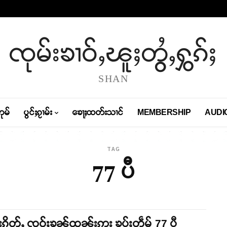
ၸုမ်းၶၢဝ်ႇၽူႈတွႆႇႁွၵ်ႈ
SHAN
တုမ်
ပွင်ႈၵႂၢမ်း
ၶေႃႈထတ်းသၢင်
MEMBERSHIP
AUDI
TAG
77 ပီ
ၵိူတ်ႇ ၸဝ်ႈၶုၼ်ထုၼ်းဢူး ၶွပ်ႈတဵမ် 77 ပီ