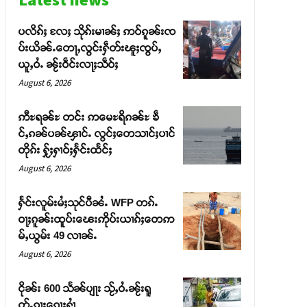
ပလိၵ်ႈ လႄႈ သိုၵ်းမၢၼ်ႈ ဢဝ်ၵူၼ်းၸ
ပ်းယိၼ်ႉတေႃႇလွင်းႁဵတ်းၽူႈၸွပ်ႇ
ယူႇဝႆႉ ၼႂ်းဝဵင်းလႃႈသဵဝ်ႈ
August 6, 2026
ဢီႊရၼ်ႊ တင်း ဢမေႊရိၵၼ်ႊ ၶဵ
င်ႇၵၼ်ပၼ်ၾၢင်ႉ လွင်ႈတေသၢင်ႈပၢင်
တိုၵ်း ႁႂ်ႈႁၢဝ်ႈႁႅင်းထႅင်ႈ
August 6, 2026
ႁႅင်းလူမ်းမႆႈသုင်ပီၼႆႉ WFP တၵ်ႉ
ဝႃႈၵူၼ်းထူပ်းၽေးဢိုပ်းယၢၵ်ႈတေဢ
မ်ႇယွမ်း 49 လၢၼ်ႉ
August 6, 2026
ငိုၼ်း 600 သႅၼ်ပျႃး သႂ်ႇဝႆႉၼႂ်းရူ
တ်ႉၵႃးၵေႃႈႁၢႆ