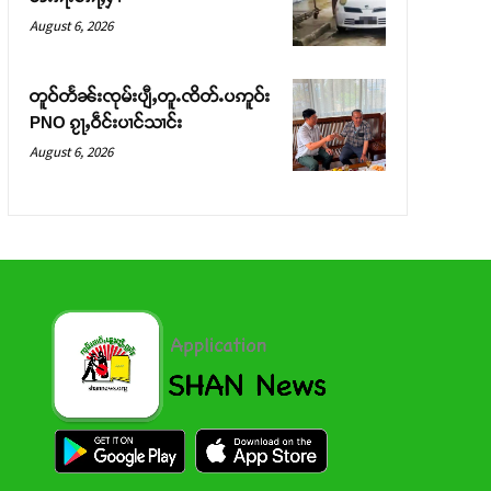
August 6, 2026
တူဝ်တႅၼ်းၸုမ်းပျီႇတူႉၸိတ်ႉပဢူဝ်း
PNO ၵႂႃႇဝဵင်းပၢင်သၢင်း
August 6, 2026