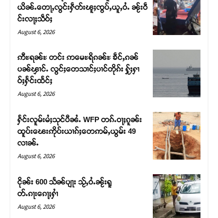
ယိၼ်ႉတေႃႇလွင်းႁဵတ်းၽူႈၸွပ်ႇယူႇဝႆႉ ၼႂ်းဝဵ
င်းလႃႈသဵဝ်ႈ
August 6, 2026
ဢီႊရၼ်ႊ တင်း ဢမေႊရိၵၼ်ႊ ၶဵင်ႇၵၼ်
ပၼ်ၾၢင်ႉ လွင်ႈတေသၢင်ႈပၢင်တိုၵ်း ႁႂ်ႈႁၢ
ဝ်ႈႁႅင်းထႅင်ႈ
August 6, 2026
ႁႅင်းလူမ်းမႆႈသုင်ပီၼႆႉ WFP တၵ်ႉဝႃႈၵူၼ်း
ထူပ်းၽေးဢိုပ်းယၢၵ်ႈတေဢမ်ႇယွမ်း 49
Support SHAN
လၢၼ်ႉ
August 6, 2026
တႃႇႁႂ်ႈသဵင်ၵၢင်ၸႂ်ၵူၼ်းမိူင်း ၵူႈတီႈၵူႈလႅၼ်ပေႃးတေၸွ
တ်ႇ တူဝ်ႈလုမ်ႈၾႃႉၼၼ်ႉ ၶဝ်ႈႁူမ်ႈၵမ်ႉထႅမ် ၸုမ်းၶၢ
ငိုၼ်း 600 သႅၼ်ပျႃး သႂ်ႇဝႆႉၼႂ်းရူ
ဝ်ႇၽူႈတွႆႇႁွၵ်ႈ လႆႈယူႇၶႃႈဢေႃႈ။
တ်ႉၵႃးၵေႃႈႁၢႆ
August 6, 2026
Donate Now