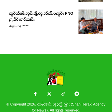
တူဝ်တႅၼ်းၸုမ်းပျီႇတူႉၸိတ်ႉပဢူဝ်း PNO
ၵႂႃႇဝဵင်းပၢင်သၢင်း
August 6, 2026
© Copyright 2026. ၸုမ်းၶၢဝ်ႇၽူႈတွႆႇႁွၵ်ႈ (Shan Herald Agency
for News). All rights reserved.