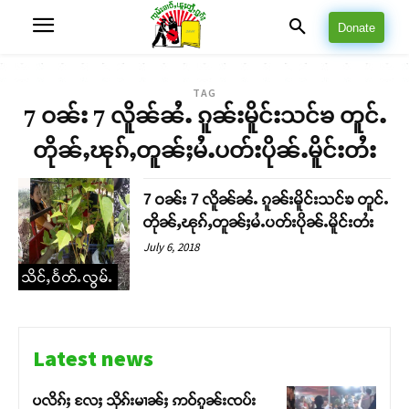
Donate
TAG
7 ဝၼ်း 7 လိူၼ်ၼႆႉ ၵူၼ်းမိူင်းသင်ၶ တူင်ႉ
တိုၼ်ႇၽုၵ်ႇတူၼ်ႈမႆႉပတ်းပိုၼ်ႉမိူင်းတႆး
7 ဝၼ်း 7 လိူၼ်ၼႆႉ ၵူၼ်းမိူင်းသင်ၶ တူင်ႉ
တိုၼ်ႇၽုၵ်ႇတူၼ်ႈမႆႉပတ်းပိုၼ်ႉမိူင်းတႆး
July 6, 2018
သိင်ႇဝႅတ်ႉလွမ်ႉ
Latest news
ပလိၵ်ႈ လႄႈ သိုၵ်းမၢၼ်ႈ ဢဝ်ၵူၼ်းၸပ်း