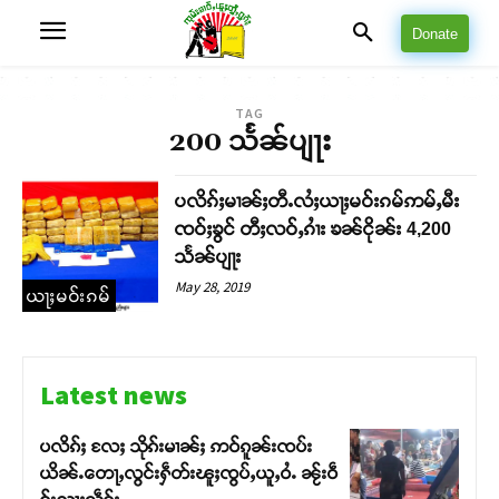
Donate
TAG
200 သႅၼ်ပျႃး
ပလိၵ်ႈမၢၼ်ႈတီႉလႆႈယႃႈမဝ်းၵမ်ဢမ်ႇမီး
ၸဝ်ႈၶွင် တီႈလဝ်ႇၵၢႆး ၶၼ်ငိုၼ်း 4,200
သႅၼ်ပျႃး
May 28, 2019
ယႃႈမဝ်းၵမ်
Latest news
ပလိၵ်ႈ လႄႈ သိုၵ်းမၢၼ်ႈ ဢဝ်ၵူၼ်းၸပ်း
ယိၼ်ႉတေႃႇလွင်းႁဵတ်းၽူႈၸွပ်ႇယူႇဝႆႉ ၼႂ်းဝဵ