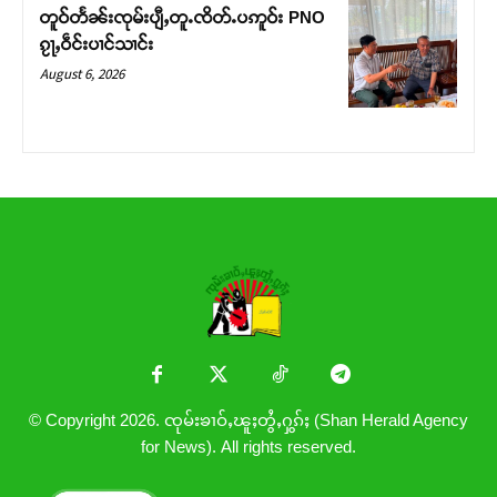
တူဝ်တႅၼ်းၸုမ်းပျီႇတူႉၸိတ်ႉပဢူဝ်း PNO
ၵႂႃႇဝဵင်းပၢင်သၢင်း
August 6, 2026
© Copyright 2026. ၸုမ်းၶၢဝ်ႇၽူႈတွႆႇႁွၵ်ႈ (Shan Herald Agency
for News). All rights reserved.