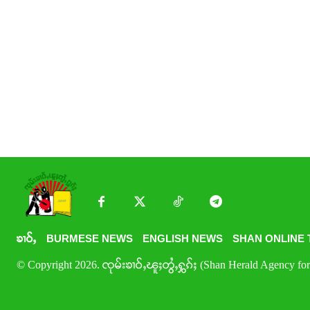
ၶၢဝ်ႇ
BURMESE NEWS
ENGLISH NEWS
SHAN ONLINE 
© Copyright 2026. ၸုမ်းၶၢဝ်ႇၽူႈတွႆႇႁွၵ်ႈ (Shan Herald Agency for 