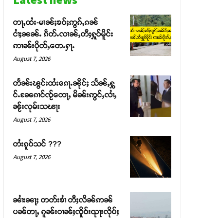
တႃႇထႆး-မၢၼ်ႈၶဝ်ႈဢွၵ်ႇၵၼ်
ငၢႆႈၼၼ်ႉ ၵဵတ်ႉလၢၼ်ႇတီႈႁူဝ်မိူင်း
ဢၢၼ်းပိုတ်ႇတေႉႁႃႉ
August 7, 2026
တႅၼ်းၽွင်းထႆးၵေႃႉၼိုင်ႈ သႅၼ်ႇႁွ
င်ႉၼႄၵၢင်ၸႂ်တေႃႇ မိၼ်းဢွင်ႇလၢႆႇ
ၼႂ်းလုမ်းသၽႃး
August 7, 2026
တႆးၵူဝ်သင် ???
August 7, 2026
ၼၢႆးၼႃႈ တတ်းၶၢႆ တီႈလိၼ်ဢၼ်
ပၼ်တႃႇ ၵူၼ်းဝၢၼ်ႈၸိူဝ်းၺႃးလိုပ်ႈ