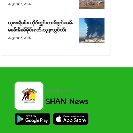
August 7, 2026
ယူႊၶရဵၼ်ႊ ယိုဝ်းႁူင်းၸၢၵ်ႈႁုင်ၼမ်ႉ
မၼ်းမဵၼ်မိူင်းရတ်ႉသျႃႊသွင်တီႈ
August 7, 2026