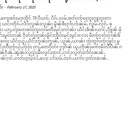
ဝ်း
-
February 17, 2025
ၵေႃႈၶဝ်ႈမႃးထိုင် 78 ပီယဝ်ႉ ပဵၵ်ႉသမ်ႉၶတ်းၸႂ်မႃးၵူႈႁူးၵူႈတၢ
ႈ ယင်းတိုၵ်ႉလႅဝ်လူၼ်ႈလူၼ်ႈ မိူၼ်ၶီႈၵႂၢႆးပၢႆႈၼမ်ႉ လူမ်ႉလုၵ်ႉ ၶု
ၼ်း ယႃႇဝႃႈတေၶဝ်ႈၸူးၸမ်တီႈမုင်ႈဢၢၼ်း ယိင်ႈၶႅၼ်းယၢင်ႇႁိူၼ် မို
တ်ႈမူဝ်းတၼ် ႁဵတ်းႁႂ်ႈၵူၼ်းမိူင်းၸိူဝ်းမုင်ႈမွင်းလႄႈ မီးၸႂ်ႁၢဝ်ႈႁၢၼ်ၶႅ
ႇၵေႃႈ ယိင်ႈယူႇယိင်ႈဢူၼ်ႈဢွၼ်ႇ ယွၼ်ႇယၢၼ်း ၸႂ်တူၵ်းၸႂ်ႁူင်ႈ မူ
်ႈတီႈၸႂ်ယႂ်ႇၸႂ်ၵႂ်ႈ တႃႇတေႁဵတ်း ႁႃၵိၼ် ယူႇၸိုၼ်ႈမၢၵ်ႈမီးလီပဵၼ် ၵ
ၼ်ႁိၼ်ႉၼွၼ်းလူၺ်ႈမီးလွင်ႈထၢင်ႇႁၢင်ႈလွတ်ႈလႅဝ်းၼၼ်ႉ
ၼ်ႁၢင်ႉၵၢတ်ႈၵွၺ်းပႆႇပေႃး ပၢႆသမ်ႉတုၵ်ႉယၢၵ်ႈ ၵွတ်းၽၢၼ်...