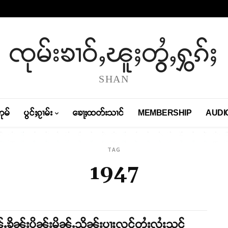
ၸုမ်းၶၢဝ်ႇၽူႈတွႆႇႁွၵ်ႈ
SHAN
တုမ်
ပွင်ႈၵႂၢမ်း
ၶေႃႈထတ်းသၢင်
MEMBERSHIP
AUDI
TAG
1947
ႉၶိုၼ်းပိုၼ်းမိုၼ်ႉသိုၼ်းပႃႈလင်တႆးလႆႈသင်