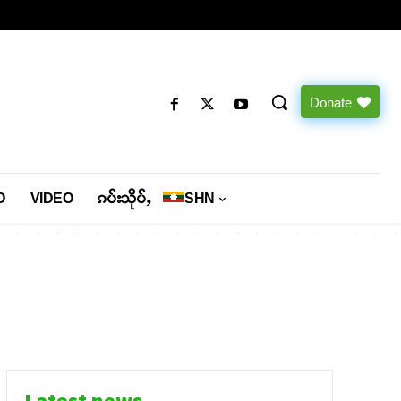
Donate
O
VIDEO
ၵပ်းသိုပ်ႇ
SHN
Latest news