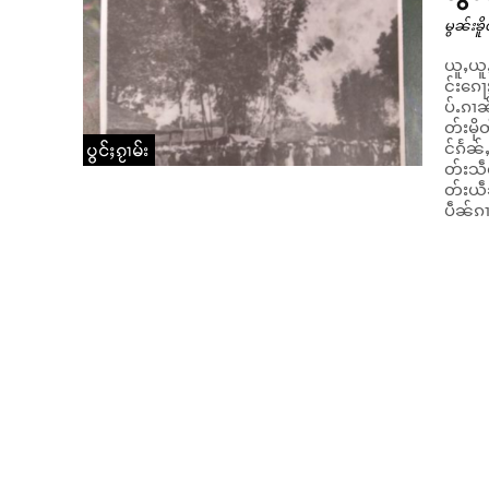
မွၼ်းၶိူ
ယူႇယူႇ
င်းၵေႃ
ပ်ႉၵၢ
တ်းမို
င်ၵႅၼ်
ပွင်ႈၵႂၢမ်း
တ်းသဵင
တ်းယဵ
ပဵၼ်ၵၢ