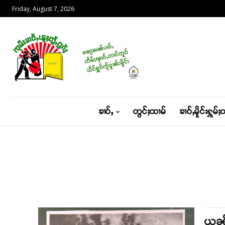
Friday, August 7, 2026
ၶၢဝ်ႇ
တွင်ႈထၢမ်
ၶၢဝ်ႇမိူင်းႁူမ်ႈ
ယွၼ်