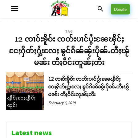
Donate
TAG
12 ၸၢဝ်းၶိူဝ်း ၸတ်းပၢင်ပွႆးၼႄၾိင်ႈ
ငႄႈႁိတ်ႈႁွႆးလႄႈ ၶွင်ၵိၼ်ၼႂ်းပိုၼ်ႉတီႈၽႂ်
မၼ်း တီႈဝဵင်းတူၼ်ႈတီး
12 ၸၢဝ်းၶိူဝ်း ၸတ်းပၢင်ပွႆးၼႄၾိင်ႈ
ငႄႈႁိတ်ႈႁွႆးလႄႈ ၶွင်ၵိၼ်ၼႂ်းပိုၼ်ႉတီႈၽႂ်
မၼ်း တီႈဝဵင်းတူၼ်ႈတီး
ၾိင်ႈငႄႈၾိင်ႈ
February 6, 2019
ထုင်း
Latest news