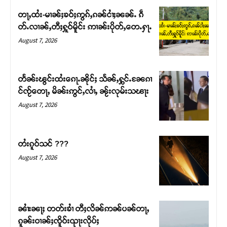
တႃႇထႆး-မၢၼ်ႈၶဝ်ႈဢွၵ်ႇၵၼ်ငၢႆႈၼၼ်ႉ ၵဵ
တ်ႉလၢၼ်ႇတီႈႁူဝ်မိူင်း ဢၢၼ်းပိုတ်ႇတေႉႁႃႉ
August 7, 2026
တႅၼ်းၽွင်းထႆးၵေႃႉၼိုင်ႈ သႅၼ်ႇႁွင်ႉၼႄၵၢ
င်ၸႂ်တေႃႇ မိၼ်းဢွင်ႇလၢႆႇ ၼႂ်းလုမ်းသၽႃး
August 7, 2026
တႆးၵူဝ်သင် ???
Support SHAN
August 7, 2026
တႃႇႁႂ်ႈသဵင်ၵၢင်ၸႂ်ၵူၼ်းမိူင်း ၵူႈတီႈၵူႈလႅၼ်ပေႃးတေၸွ
တ်ႇ တူဝ်ႈလုမ်ႈၾႃႉၼၼ်ႉ ၶဝ်ႈႁူမ်ႈၵမ်ႉထႅမ် ၸုမ်းၶၢ
ဝ်ႇၽူႈတွႆႇႁွၵ်ႈ လႆႈယူႇၶႃႈဢေႃႈ။
ၼၢႆးၼႃႈ တတ်းၶၢႆ တီႈလိၼ်ဢၼ်ပၼ်တႃႇ
ၵူၼ်းဝၢၼ်ႈၸိူဝ်းၺႃးလိုပ်ႈ