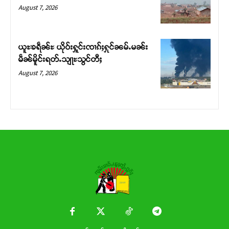
Donate Now
August 7, 2026
ယူႊၶရဵၼ်ႊ ယိုဝ်းႁူင်းၸၢၵ်ႈႁုင်ၼမ်ႉမၼ်း
မဵၼ်မိူင်းရတ်ႉသျႃႊသွင်တီႈ
August 7, 2026