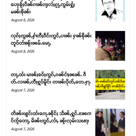
ပေႃးၶႂ်ႈပဵၼ်ၵၢၼ်ၵႃႈလႆႈၵႂႃႇၸွမ်းႁွႆႈ
မၼ်းၶိုၼ်း
August 8, 2026
လုၵ်ႈဢွၼ်ႇႁၢႆတီႈဝဵင်းဢွင်ႇပၢၼ်း ႁၼ်ၶိုၼ်း
တူဝ်တၢႆၼႂ်းၼမ်ႉမေႃႇ
August 8, 2026
တႃႇထႆး-မၢၼ်ႈၶဝ်ႈဢွၵ်ႇၵၼ်ငၢႆႈၼၼ်ႉ ၵဵ
တ်ႉလၢၼ်ႇတီႈႁူဝ်မိူင်း ဢၢၼ်းပိုတ်ႇတေႉႁႃႉ
Support SHAN
August 7, 2026
တႃႇႁႂ်ႈသဵင်ၵၢင်ၸႂ်ၵူၼ်းမိူင်း ၵူႈတီႈၵူႈလႅၼ်ပေႃးတေၸွ
တ်ႇ တူဝ်ႈလုမ်ႈၾႃႉၼၼ်ႉ ၶဝ်ႈႁူမ်ႈၵမ်ႉထႅမ် ၸုမ်းၶၢ
တႅၼ်းၽွင်းထႆးၵေႃႉၼိုင်ႈ သႅၼ်ႇႁွင်ႉၼႄၵၢ
ဝ်ႇၽူႈတွႆႇႁွၵ်ႈ လႆႈယူႇၶႃႈဢေႃႈ။
င်ၸႂ်တေႃႇ မိၼ်းဢွင်ႇလၢႆႇ ၼႂ်းလုမ်းသၽႃး
August 7, 2026
Donate Now