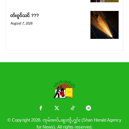
တႆးၵူဝ်သင် ???
August 7, 2026
© Copyright 2026. ၸုမ်းၶၢဝ်ႇၽူႈတွႆႇႁွၵ်ႈ (Shan Herald Agency
for News). All rights reserved.