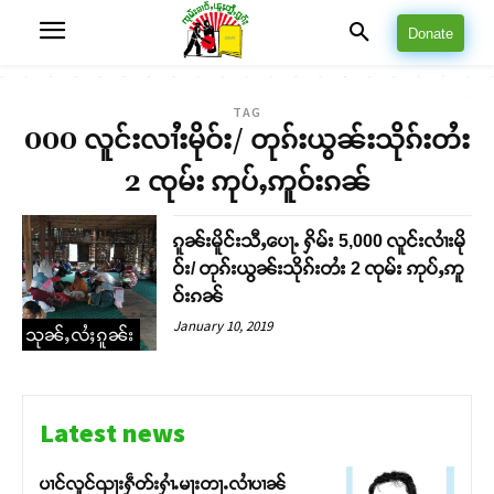
Donate
TAG
000 လူင်းလၢႆးမိုဝ်း/ တုၵ်းယွၼ်းသိုၵ်းတႆး
2 ၸုမ်း ဢုပ်ႇဢူဝ်းၵၼ်
ၵူၼ်းမိူင်းသီႇပေႃႉ ႁိမ်း 5,000 လူင်းလၢႆးမို
ဝ်း/ တုၵ်းယွၼ်းသိုၵ်းတႆး 2 ၸုမ်း ဢုပ်ႇဢူ
ဝ်းၵၼ်
January 10, 2019
သုၼ်ႇလႆႈၵူၼ်း
Latest news
ပၢင်လူင်ၺႃးႁဵတ်းႁၢႆႉမႃးတႃႉလၢႆပၢၼ် ​​