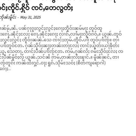
င်ႈၸိူင်ႉႁိုဝ် ၸင်ႇတေလွတ်ႈ
ိုၼ်ႈမိူင်း
-
May 31, 2025
ၢၼ်မႂ်ႇၼႆႉ ပၼ်ႁႃၵူႈလွင်ႈလွင်ႈၵေႃႈတိူဝ်းၼမ်မႃး တူဝ်ထူ
်းၵေႃႉၼိုင်ႈလႄႈ ၵေႃႉၼိုင်ႈၵေႃႈ လၢၵ်ႇလၢႆမႃးလိူဝ်ၵဝ်ႇ။ ယွၼ်ႉတူဝ်
ူႈလွင်ႈလွင်ႈ ၸိူဝ်းၼၼ်ႉသေ ၸၢင်ႈတုမ်ႉတိူဝ်ႉပၢႆး တူဝ်ပၢႆးၸႂ်။ တၢ
ၼ်ပၢႆးတူဝ်တႄႉ ႁၼ်သိုဝ်ႈၼႃႈတၼ်းတႃလႄႈ ၸၢင်ႈယူတ်းယႃၶိုတ်း
ူႇ သေတႃႉ တၢင်းပဵၼ်ပၢႆးၸႂ်တႄႉ ဢမ်ႇႁၼ်လႆႈ ၵမ်းသိုဝ်ႈလႄႈ ၸ
းပဵၼ်မိူဝ်ႈလႂ် ယွၼ်ႉသင်ၼႆ ဢမ်ႇတၼ်းလႆႈၾၢင်ႉ။ မိူၼ်ၼင်ႇ တၢ
်ၸႂ်တူၵ်း ဢၼ်ထႆးႁွင်ႉဝႃႈ ရူၵ်ႉသိုမ်ႊသဝ်ႈ (စိတ်ကျရောဂါ)
ေႃႈ...