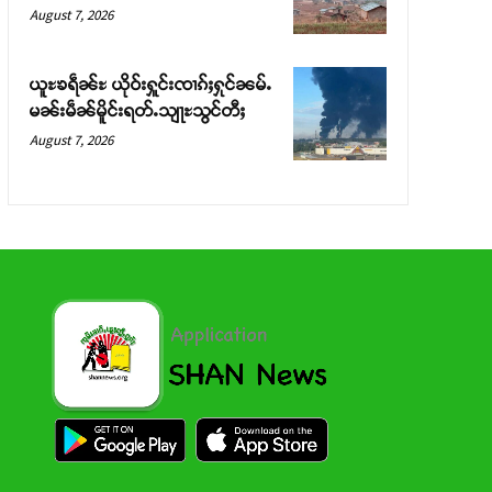
August 7, 2026
ယူႊၶရဵၼ်ႊ ယိုဝ်းႁူင်းၸၢၵ်ႈႁုင်ၼမ်ႉ
မၼ်းမဵၼ်မိူင်းရတ်ႉသျႃႊသွင်တီႈ
August 7, 2026