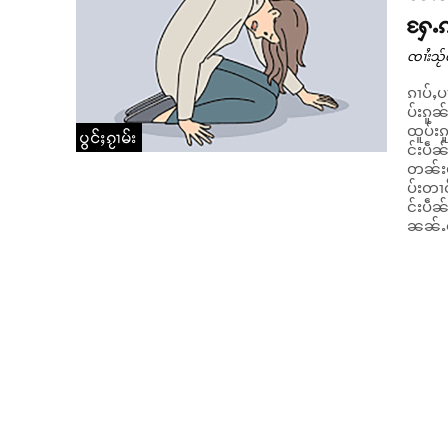
ႁႄႉၵ
ၸၢႆးသႂ်ၸ
ၵၢပ်ႇပ
ပ်းၵူၼ
ထူပ်းၵ
ပွင်ႈၵႂၢမ်း
င်းပဵ
တၼ်းယ
ပ်းတၢင်
င်းပဵၼ
ၼၼ်ႉၵ