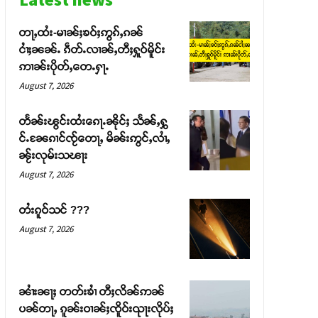
တႃႇထႆး-မၢၼ်ႈၶဝ်ႈဢွၵ်ႇၵၼ်
ငၢႆႈၼၼ်ႉ ၵဵတ်ႉလၢၼ်ႇတီႈႁူဝ်မိူင်း
ဢၢၼ်းပိုတ်ႇတေႉႁႃႉ
August 7, 2026
တႅၼ်းၽွင်းထႆးၵေႃႉၼိုင်ႈ သႅၼ်ႇႁွ
င်ႉၼႄၵၢင်ၸႂ်တေႃႇ မိၼ်းဢွင်ႇလၢႆႇ
ၼႂ်းလုမ်းသၽႃး
August 7, 2026
တႆးၵူဝ်သင် ???
August 7, 2026
ၼၢႆးၼႃႈ တတ်းၶၢႆ တီႈလိၼ်ဢၼ်
ပၼ်တႃႇ ၵူၼ်းဝၢၼ်ႈၸိူဝ်းၺႃးလိုပ်ႈ