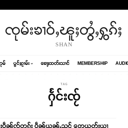
ၸုမ်းၶၢဝ်ႇၽူႈတွႆႇႁွၵ်ႈ
SHAN
တုမ်
ပွင်ႈၵႂၢမ်း
ၶေႃႈထတ်းသၢင်
MEMBERSHIP
AUDI
TAG
ႁႅင်းၸႂ်
်းပဵၼ်ၸႂ်တူၵ်း ပဵၼ်ယွၼ်ႉသင် တေယူတ်းယႃ