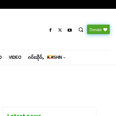
Donate
O
VIDEO
ၵပ်းသိုပ်ႇ
SHN
Latest news