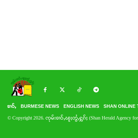
ၶၢဝ်ႇ
BURMESE NEWS
ENGLISH NEWS
SHAN ONLINE 
© Copyright 2026. ၸုမ်းၶၢဝ်ႇၽူႈတွႆႇႁွၵ်ႈ (Shan Herald Agency for 