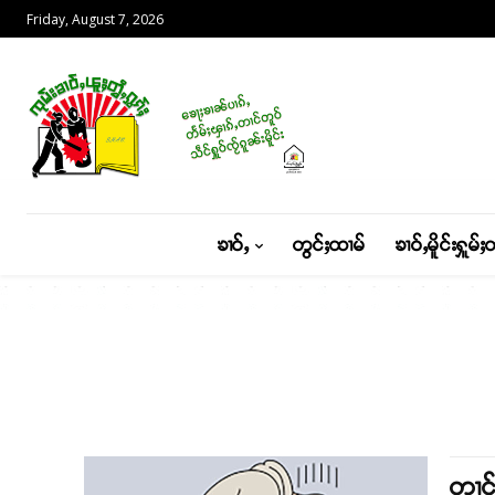
Friday, August 7, 2026
ၶၢဝ်ႇ
တွင်ႈထၢမ်
ၶၢဝ်ႇမိူင်းႁူမ်ႈ
တၢင