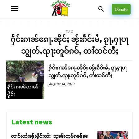
Donate
TAG
ႁႅင်းၵၢၼ်ၵေႃႉၼိုင်ႈ ၼႂ်းၵဵင်းမႆႇ ၵႂႃႇႁႃပႃ
သျွတ်ႉၺႃးတူဝ်ၵဝ်ႇ တၢႆထင်တီႈ
ႁႅင်းၵၢၼ်ၵေႃႉၼိုင်ႈ ၼႂ်းၵဵင်းမႆႇ ၵႂႃႇႁႃပႃ
သျွတ်ႉၺႃးတူဝ်ၵဝ်ႇ တၢႆထင်တီႈ
August 14, 2019
ႁႅင်းၵၢၼ်ယၢၼ်
မိူင်း
Latest news
ၸၢဝ်းတႆးၼႂ်းမိူင်းထႆး သူၼ်းတုမ်ၵၼ်ၼ