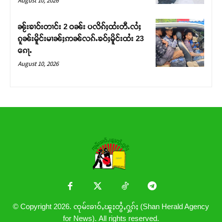
August 10, 2026
ၼႂ်းၶၢဝ်းတၢင်း 2 ဝၼ်း ပလိၵ်ႈထႆးတီႉလႆႈ
ၵူၼ်းမိူင်းမၢၼ်ႈဢၼ်လၵ်ႉၶဝ်ႈမိူင်းထႆး 23
ၵေႃႉ
August 10, 2026
© Copyright 2026. ၸုမ်းၶၢဝ်ႇၽူႈတွႆႇႁွၵ်ႈ (Shan Herald Agency
for News). All rights reserved.