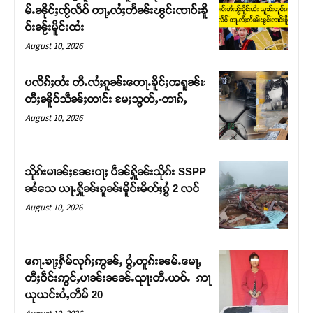
မ်ႉၼိုင်ႈၸႂ်လဵဝ် တႃႇလႆႈတႅၼ်းၽွင်းၸၢဝ်းၶိူ
ဝ်းၼႂ်းမိူင်းထႆး
August 10, 2026
ပလိၵ်ႈထႆး တီႉလႆႈၵူၼ်းတေႃႉၶိူင်ႈၻရူၼ်ႊ
တီႈၼိူဝ်သဵၼ်ႈတၢင်း မႄႈသွတ်ႇ-တၢၵ်ႇ
August 10, 2026
သိုၵ်းမၢၼ်ႈၼႄးဝႃႈ ပဵၼ်ႁိူၼ်းသိုၵ်း SSPP
ၼႆသေ ယႃႉႁိူၼ်းၵူၼ်းမိူင်းမိတ်ႈၵွႆ 2 လင်
Support SHAN
August 10, 2026
တႃႇႁႂ်ႈသဵင်ၵၢင်ၸႂ်ၵူၼ်းမိူင်း ၵူႈတီႈၵူႈလႅၼ်ပေႃးတေၸွ
တ်ႇ တူဝ်ႈလုမ်ႈၾႃႉၼၼ်ႉ ၶဝ်ႈႁူမ်ႈၵမ်ႉထႅမ် ၸုမ်းၶၢ
ၵေႃႉၶႃႈႁႅမ်လုၵ်ႈဢွၼ်ႇ ပွႆႇတူၵ်းၼမ်ႉမေႃႇ
ဝ်ႇၽူႈတွႆႇႁွၵ်ႈ လႆႈယူႇၶႃႈဢေႃႈ။
တီႈဝဵင်းဢွင်ႇပၢၼ်းၼၼ်ႉၺႃးတီႉယဝ်ႉ ဢႃ
ယုယင်းပႆႇတဵမ် 20
Donate Now