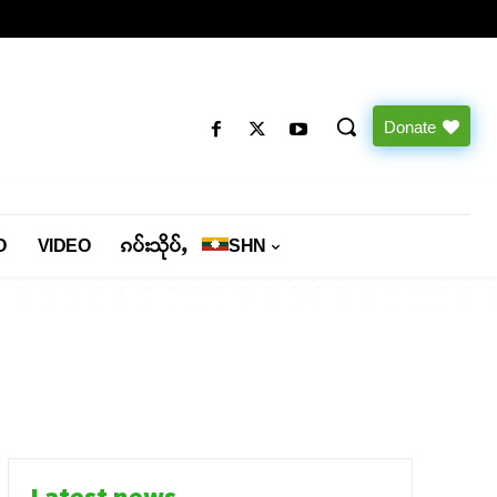
Donate
O
VIDEO
ၵပ်းသိုပ်ႇ
SHN
Latest news