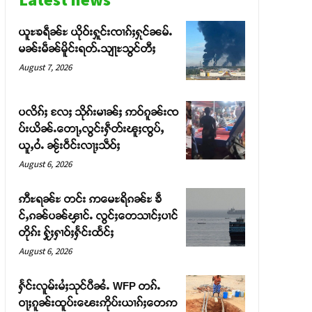
ယူႊၶရဵၼ်ႊ ယိုဝ်းႁူင်းၸၢၵ်ႈႁုင်ၼမ်ႉ
မၼ်းမဵၼ်မိူင်းရတ်ႉသျႃႊသွင်တီႈ
August 7, 2026
ပလိၵ်ႈ လႄႈ သိုၵ်းမၢၼ်ႈ ဢဝ်ၵူၼ်းၸ
ပ်းယိၼ်ႉတေႃႇလွင်းႁဵတ်းၽူႈၸွပ်ႇ
ယူႇဝႆႉ ၼႂ်းဝဵင်းလႃႈသဵဝ်ႈ
August 6, 2026
ဢီႊရၼ်ႊ တင်း ဢမေႊရိၵၼ်ႊ ၶဵ
င်ႇၵၼ်ပၼ်ၾၢင်ႉ လွင်ႈတေသၢင်ႈပၢင်
တိုၵ်း ႁႂ်ႈႁၢဝ်ႈႁႅင်းထႅင်ႈ
August 6, 2026
ႁႅင်းလူမ်းမႆႈသုင်ပီၼႆႉ WFP တၵ်ႉ
ဝႃႈၵူၼ်းထူပ်းၽေးဢိုပ်းယၢၵ်ႈတေဢ