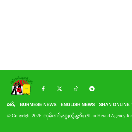
ၶၢဝ်ႇ
BURMESE NEWS
ENGLISH NEWS
SHAN ONLINE 
© Copyright 2026. ၸုမ်းၶၢဝ်ႇၽူႈတွႆႇႁွၵ်ႈ (Shan Herald Agency for 