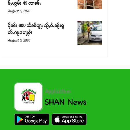
မ်ႇယွမ်း 49 လၢၼ်ႉ
August 6, 2026
ငိုၼ်း 600 သႅၼ်ပျႃး သႂ်ႇဝႆႉၼႂ်းရူ
တ်ႉၵႃးၵေႃႈႁၢႆ
August 6, 2026