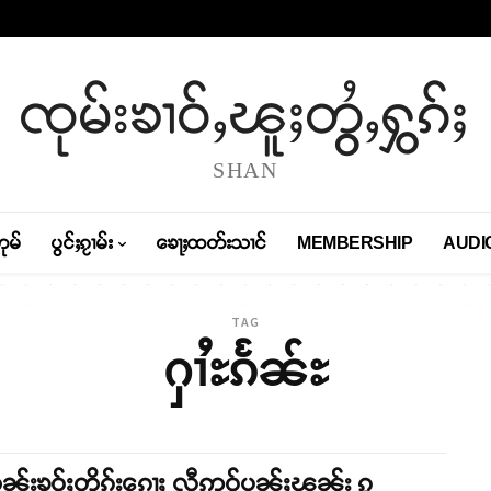
ၸုမ်းၶၢဝ်ႇၽူႈတွႆႇႁွၵ်ႈ
SHAN
တုမ်
ပွင်ႈၵႂၢမ်း
ၶေႃႈထတ်းသၢင်
MEMBERSHIP
AUDI
TAG
ႁၢႆႊၵႅၼ်ႊ
ၼ်းၶဝ်ႈတိုၵ်းၵေႃႈ လီဢဝ်ပုၼ်ႈၽွၼ်း ၵွ