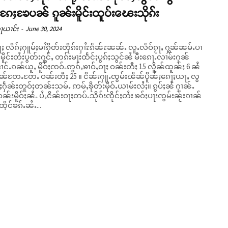
ူႈၵႄႈၶႄပၼ် ၵူၼ်းမိူင်းထူပ်းၽေးသိုၵ်း
ၵႃယၢင်း
-
June 30, 2024
ႈ လိၵ်ႈႁူမ်ႈမၢႆၵိုတ်းတိုၵ်းႁၢႆႊၵႅၼ်ႊၼၼ်ႉ လူႉလႅဝ်ၵႂႃႇ ႁွၼ်ၼမ်ႉပၢ
်းမိူင်းတႆးပွတ်းႁွင်ႇ တၵ်းမႃးထႅင်ႈပွၵ်ႈသွင်ၼႆ မီးၵေႃႉလၢမ်းႁၼ်
်ႉၵၼ်ယူႇ မိူဝ်ႈၸဝ်ႉဢွၵ်ႇၶၢဝ်ႇဝႃႈ ဝၼ်းတီႈ 15 လိူၼ်ထူၼ်ႈ 6 ၼႆ
ႄႉ ဝၼ်းတီႈ 25 ။ ငိၼ်းႁူႉၸွမ်းၽႅၼ်ပိူၼ်ႈၵေႃႈယႃႇ လွ
်ႈႁႅၼ်းတူဝ်ႈတၼ်းသမ်ႉ ဢမ်ႇၶိုတ်းမိုဝ်ႉယၢမ်းလႆႈ။ ၵွပ်ႈၼႆ ႁၢၼ်ႉ
်းမိူဝ်ႈၼႆႉ ပႆႇငိၼ်းဝႃႈတပ်ႉသိုၵ်းၸိုင်ႈတႆး ၶဝ်ႈပႃးၸွမ်းၼႂ်းၵၢၼ်
 ထိုင်ၶၵ်ႉၼႆႉ...