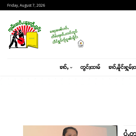
Friday, August 7, 2026
ၶၢဝ်ႇ
တွင်ႈထၢမ်
ၶၢဝ်ႇမိူင်းႁူမ်ႈ
ပႆႇတ