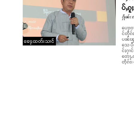
ပ်ႇၵ
ႁိုၼ်း 
ပေႃးဝႃ
င်တိုၵ
ပၼ်ၾၢင
ၶေႃႈထတ်းသၢင်
သေ ပဵၼ်တႄႉတ
င်ႈႁၢင
တေႃႇဝၼ
တိုၵ်း၊