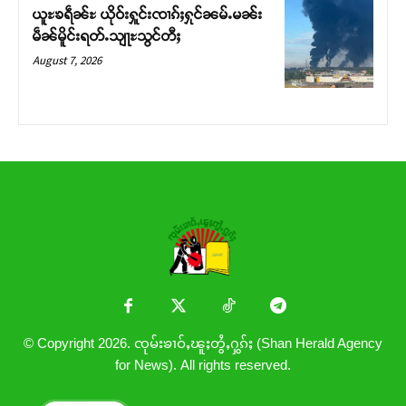
ယူႊၶရဵၼ်ႊ ယိုဝ်းႁူင်းၸၢၵ်ႈႁုင်ၼမ်ႉမၼ်း
မဵၼ်မိူင်းရတ်ႉသျႃႊသွင်တီႈ
August 7, 2026
© Copyright 2026. ၸုမ်းၶၢဝ်ႇၽူႈတွႆႇႁွၵ်ႈ (Shan Herald Agency
for News). All rights reserved.