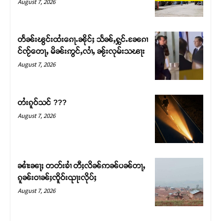
August 7, 2026
တႅၼ်းၽွင်းထႆးၵေႃႉၼိုင်ႈ သႅၼ်ႇႁွင်ႉၼႄၵၢ
င်ၸႂ်တေႃႇ မိၼ်းဢွင်ႇလၢႆႇ ၼႂ်းလုမ်းသၽႃး
August 7, 2026
တႆးၵူဝ်သင် ???
August 7, 2026
Support SHAN
တႃႇႁႂ်ႈသဵင်ၵၢင်ၸႂ်ၵူၼ်းမိူင်း ၵူႈတီႈၵူႈလႅၼ်ပေႃးတေၸွ
ၼၢႆးၼႃႈ တတ်းၶၢႆ တီႈလိၼ်ဢၼ်ပၼ်တႃႇ
တ်ႇ တူဝ်ႈလုမ်ႈၾႃႉၼၼ်ႉ ၶဝ်ႈႁူမ်ႈၵမ်ႉထႅမ် ၸုမ်းၶၢ
ၵူၼ်းဝၢၼ်ႈၸိူဝ်းၺႃးလိုပ်ႈ
ဝ်ႇၽူႈတွႆႇႁွၵ်ႈ လႆႈယူႇၶႃႈဢေႃႈ။
August 7, 2026
Donate Now