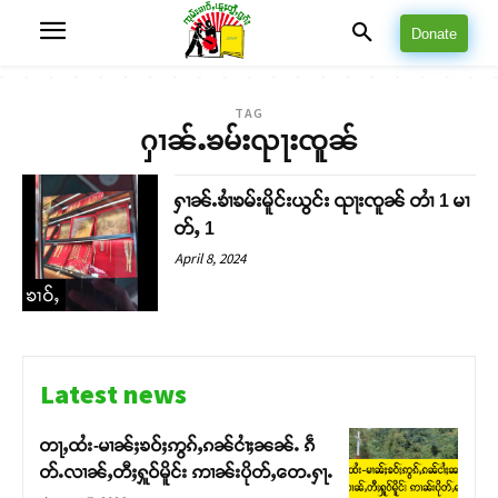
Donate
TAG
ႁၢၼ်ႉၶမ်းၺႃးၸူၼ်
ႁၢၼ်ႉၶၢႆၶမ်းမိူင်းယွင်း ၺႃးၸူၼ် တၢႆ 1 မၢ
တ်ႇ 1
April 8, 2024
ၶၢဝ်ႇ
Latest news
တႃႇထႆး-မၢၼ်ႈၶဝ်ႈဢွၵ်ႇၵၼ်ငၢႆႈၼၼ်ႉ ၵဵ
တ်ႉလၢၼ်ႇတီႈႁူဝ်မိူင်း ဢၢၼ်းပိုတ်ႇတေႉႁႃႉ