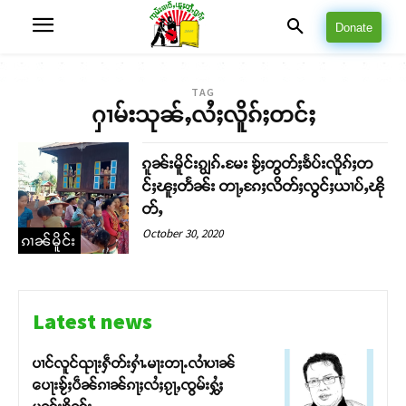
Donate
TAG
ႁၢမ်းသုၼ်ႇလႆႈလိူၵ်ႈတင်ႈ
ၵူၼ်းမိူင်းၵျွၵ်ႉမႄး ၶႂ်ႈတွတ်ႈၶႅပ်းလိူၵ်ႈတ
င်ႈၽူႈတႅၼ်း တႃႇၵႄႈလိတ်ႈလွင်ႈယၢပ်ႇၽို
တ်ႇ
October 30, 2020
ၵၢၼ်မိူင်း
Latest news
ပၢင်လူင်ၺႃးႁဵတ်းႁၢႆႉမႃးတႃႉလၢႆပၢၼ် ​​
ပေႃးၶႂ်ႈပဵၼ်ၵၢၼ်ၵႃႈလႆႈၵႂႃႇၸွမ်းႁွႆႈ