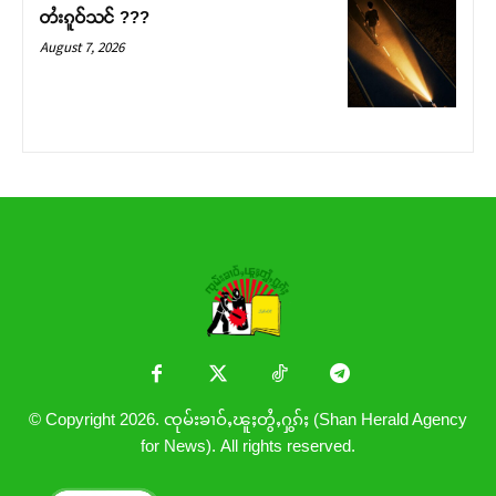
တႆးၵူဝ်သင် ???
August 7, 2026
© Copyright 2026. ၸုမ်းၶၢဝ်ႇၽူႈတွႆႇႁွၵ်ႈ (Shan Herald Agency
for News). All rights reserved.