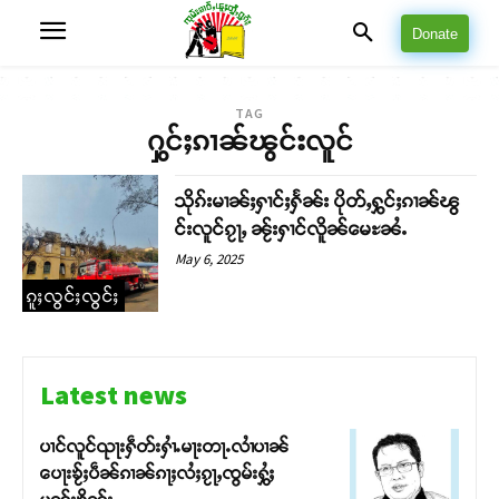
Donate
TAG
ႁွင်ႈၵၢၼ်ၽွင်းလူင်
သိုၵ်းမၢၼ်ႈႁၢင်ႈႁႅၼ်း ပိုတ်ႇႁွင်ႈၵၢၼ်ၽွ
င်းလူင်ၵႂႃႇ ၼႂ်းႁၢင်လိူၼ်မေႊၼႆႉ
May 6, 2025
ၵူႈလွင်ႈလွင်ႈ
Latest news
ပၢင်လူင်ၺႃးႁဵတ်းႁၢႆႉမႃးတႃႉလၢႆပၢၼ် ​​
ပေႃးၶႂ်ႈပဵၼ်ၵၢၼ်ၵႃႈလႆႈၵႂႃႇၸွမ်းႁွႆႈ