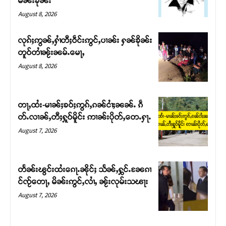
မၼ်းၶိုၼ်း
August 8, 2026
လုၵ်ႈဢွၼ်ႇႁၢႆတီႈဝဵင်းဢွင်ႇပၢၼ်း ႁၼ်ၶိုၼ်း
တူဝ်တၢႆၼႂ်းၼမ်ႉမေႃႇ
August 8, 2026
တႃႇထႆး-မၢၼ်ႈၶဝ်ႈဢွၵ်ႇၵၼ်ငၢႆႈၼၼ်ႉ ၵဵ
တ်ႉလၢၼ်ႇတီႈႁူဝ်မိူင်း ဢၢၼ်းပိုတ်ႇတေႉႁႃႉ
August 7, 2026
Support SHAN
တႃႇႁႂ်ႈသဵင်ၵၢင်ၸႂ်ၵူၼ်းမိူင်း ၵူႈတီႈၵူႈလႅၼ်ပေႃးတေၸွ
တႅၼ်းၽွင်းထႆးၵေႃႉၼိုင်ႈ သႅၼ်ႇႁွင်ႉၼႄၵၢ
တ်ႇ တူဝ်ႈလုမ်ႈၾႃႉၼၼ်ႉ ၶဝ်ႈႁူမ်ႈၵမ်ႉထႅမ် ၸုမ်းၶၢ
င်ၸႂ်တေႃႇ မိၼ်းဢွင်ႇလၢႆႇ ၼႂ်းလုမ်းသၽႃး
ဝ်ႇၽူႈတွႆႇႁွၵ်ႈ လႆႈယူႇၶႃႈဢေႃႈ။
August 7, 2026
Donate Now