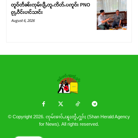
တူဝ်တႅၼ်းၸုမ်းပျီႇတူႉၸိတ်ႉပဢူဝ်း PNO
ၵႂႃႇဝဵင်းပၢင်သၢင်း
August 6, 2026
© Copyright 2026. ၸုမ်းၶၢဝ်ႇၽူႈတွႆႇႁွၵ်ႈ (Shan Herald Agency
for News). All rights reserved.