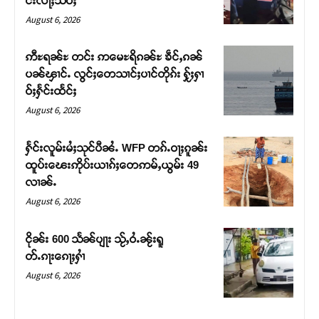
င်းလႃႈသဵဝ်ႈ
August 6, 2026
ဢီႊရၼ်ႊ တင်း ဢမေႊရိၵၼ်ႊ ၶဵင်ႇၵၼ်
ပၼ်ၾၢင်ႉ လွင်ႈတေသၢင်ႈပၢင်တိုၵ်း ႁႂ်ႈႁၢ
ဝ်ႈႁႅင်းထႅင်ႈ
August 6, 2026
ႁႅင်းလူမ်းမႆႈသုင်ပီၼႆႉ WFP တၵ်ႉဝႃႈၵူၼ်း
ထူပ်းၽေးဢိုပ်းယၢၵ်ႈတေဢမ်ႇယွမ်း 49
လၢၼ်ႉ
Support SHAN
August 6, 2026
တႃႇႁႂ်ႈသဵင်ၵၢင်ၸႂ်ၵူၼ်းမိူင်း ၵူႈတီႈၵူႈလႅၼ်ပေႃးတေၸွ
ငိုၼ်း 600 သႅၼ်ပျႃး သႂ်ႇဝႆႉၼႂ်းရူ
တ်ႇ တူဝ်ႈလုမ်ႈၾႃႉၼၼ်ႉ ၶဝ်ႈႁူမ်ႈၵမ်ႉထႅမ် ၸုမ်းၶၢ
တ်ႉၵႃးၵေႃႈႁၢႆ
ဝ်ႇၽူႈတွႆႇႁွၵ်ႈ လႆႈယူႇၶႃႈဢေႃႈ။
August 6, 2026
Donate Now