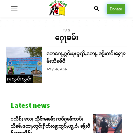
Donate
TAG
ႁေႃၶမ်း
တေၵေႃႇၵွင်းမူးမူၺ်ႇတေႃႇ ၼႂ်းဝၢင်းႁေႃၶ
မ်းသႅၼ်ဝီ
May 30, 2026
ၵူႈလွင်ႈလွင်ႈ
Latest news
ပလိၵ်ႈ လႄႈ သိုၵ်းမၢၼ်ႈ ဢဝ်ၵူၼ်းၸပ်း
ယိၼ်ႉတေႃႇလွင်းႁဵတ်းၽူႈၸွပ်ႇယူႇဝႆႉ ၼႂ်းဝဵ