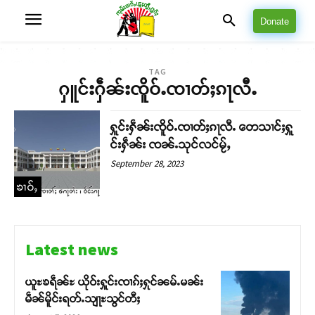
Donate
TAG
ႁူင်းႁဵၼ်းၸိူဝ်ႉၸၢတ်ႈၵႃလီႉ
ႁူင်းႁဵၼ်းၸိူဝ်ႉၸၢတ်ႈၵႃလီႉ တေသၢင်ႈႁူ
င်းႁဵၼ်း ၸၼ်ႉသုင်လင်မႂ်ႇ
September 28, 2023
ၶၢဝ်ႇ
Latest news
ယူႊၶရဵၼ်ႊ ယိုဝ်းႁူင်းၸၢၵ်ႈႁုင်ၼမ်ႉမၼ်း
မဵၼ်မိူင်းရတ်ႉသျႃႊသွင်တီႈ