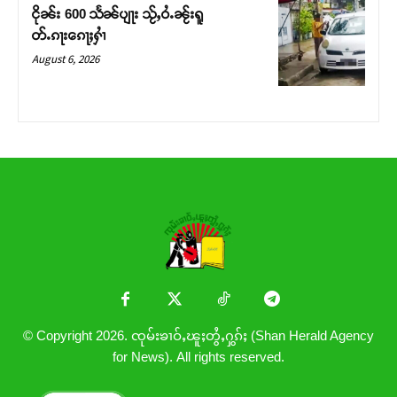
ငိုၼ်း 600 သႅၼ်ပျႃး သႂ်ႇဝႆႉၼႂ်းရူ
တ်ႉၵႃးၵေႃႈႁၢႆ
August 6, 2026
© Copyright 2026. ၸုမ်းၶၢဝ်ႇၽူႈတွႆႇႁွၵ်ႈ (Shan Herald Agency
for News). All rights reserved.