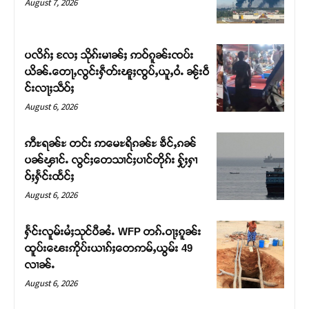
August 7, 2026
ပလိၵ်ႈ လႄႈ သိုၵ်းမၢၼ်ႈ ဢဝ်ၵူၼ်းၸပ်း
ယိၼ်ႉတေႃႇလွင်းႁဵတ်းၽူႈၸွပ်ႇယူႇဝႆႉ ၼႂ်းဝဵ
င်းလႃႈသဵဝ်ႈ
August 6, 2026
ဢီႊရၼ်ႊ တင်း ဢမေႊရိၵၼ်ႊ ၶဵင်ႇၵၼ်
ပၼ်ၾၢင်ႉ လွင်ႈတေသၢင်ႈပၢင်တိုၵ်း ႁႂ်ႈႁၢ
ဝ်ႈႁႅင်းထႅင်ႈ
Support SHAN
August 6, 2026
တႃႇႁႂ်ႈသဵင်ၵၢင်ၸႂ်ၵူၼ်းမိူင်း ၵူႈတီႈၵူႈလႅၼ်ပေႃးတေၸွ
ႁႅင်းလူမ်းမႆႈသုင်ပီၼႆႉ WFP တၵ်ႉဝႃႈၵူၼ်း
တ်ႇ တူဝ်ႈလုမ်ႈၾႃႉၼၼ်ႉ ၶဝ်ႈႁူမ်ႈၵမ်ႉထႅမ် ၸုမ်းၶၢ
ထူပ်းၽေးဢိုပ်းယၢၵ်ႈတေဢမ်ႇယွမ်း 49
ဝ်ႇၽူႈတွႆႇႁွၵ်ႈ လႆႈယူႇၶႃႈဢေႃႈ။
လၢၼ်ႉ
August 6, 2026
Donate Now