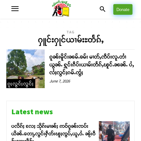
Donate
TAG
ႁူင်းႁုင်ယၢမ်းႊတႅၵ်ႇ
ၵူၼ်းမိူင်းၼမ်ႉၶမ်း မၢတ်ႇၸဵပ်းလူႉတၢႆ
ယွၼ်ႉ ႁူင်းၵဵပ်းယၢမ်းတႅၵ်ႇၽူင်ႉၼၼ်ႉ ပႆႇ
လႆႈလွင်ႈၵမ်ႉၸွႆႈ
June 7, 2026
ၵူႈလွင်ႈလွင်ႈ
Latest news
ပလိၵ်ႈ လႄႈ သိုၵ်းမၢၼ်ႈ ဢဝ်ၵူၼ်းၸပ်း
ယိၼ်ႉတေႃႇလွင်းႁဵတ်းၽူႈၸွပ်ႇယူႇဝႆႉ ၼႂ်းဝဵ