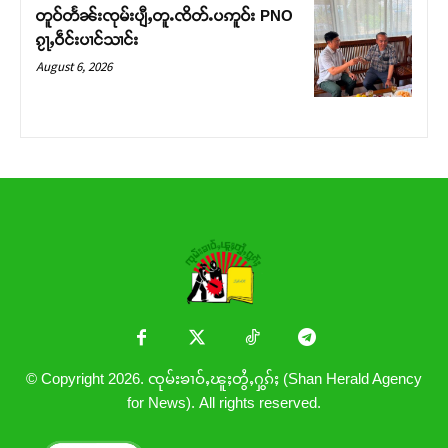
တူဝ်တႅၼ်းၸုမ်းပျီႇတူႉၸိတ်ႉပဢူဝ်း PNO
ၵႂႃႇဝဵင်းပၢင်သၢင်း
August 6, 2026
© Copyright 2026. ၸုမ်းၶၢဝ်ႇၽူႈတွႆႇႁွၵ်ႈ (Shan Herald Agency
for News). All rights reserved.