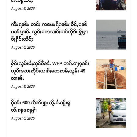
င်းလႃႈသဵဝ်ႈ
August 6, 2026
ဢီႊရၼ်ႊ တင်း ဢမေႊရိၵၼ်ႊ ၶဵင်ႇၵၼ်
ပၼ်ၾၢင်ႉ လွင်ႈတေသၢင်ႈပၢင်တိုၵ်း ႁႂ်ႈႁၢ
ဝ်ႈႁႅင်းထႅင်ႈ
August 6, 2026
ႁႅင်းလူမ်းမႆႈသုင်ပီၼႆႉ WFP တၵ်ႉဝႃႈၵူၼ်း
ထူပ်းၽေးဢိုပ်းယၢၵ်ႈတေဢမ်ႇယွမ်း 49
လၢၼ်ႉ
Support SHAN
August 6, 2026
တႃႇႁႂ်ႈသဵင်ၵၢင်ၸႂ်ၵူၼ်းမိူင်း ၵူႈတီႈၵူႈလႅၼ်ပေႃးတေၸွ
ငိုၼ်း 600 သႅၼ်ပျႃး သႂ်ႇဝႆႉၼႂ်းရူ
တ်ႇ တူဝ်ႈလုမ်ႈၾႃႉၼၼ်ႉ ၶဝ်ႈႁူမ်ႈၵမ်ႉထႅမ် ၸုမ်းၶၢ
တ်ႉၵႃးၵေႃႈႁၢႆ
ဝ်ႇၽူႈတွႆႇႁွၵ်ႈ လႆႈယူႇၶႃႈဢေႃႈ။
August 6, 2026
Donate Now