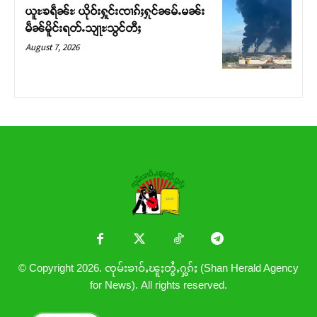
ယူႊၶရဵၼ်ႊ ယိုဝ်းႁူင်းၸၢၵ်ႈႁုင်ၼမ်ႉမၼ်း
မဵၼ်မိူင်းရတ်ႉသျႃႊသွင်တီႈ
August 7, 2026
© Copyright 2026. ၸုမ်းၶၢဝ်ႇၽူႈတွႆႇႁွၵ်ႈ (Shan Herald Agency
for News). All rights reserved.