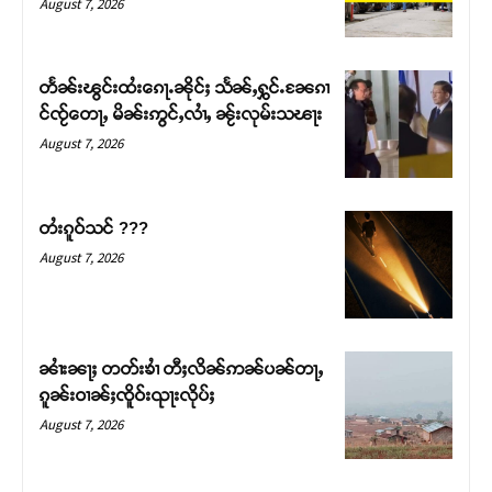
August 7, 2026
တႅၼ်းၽွင်းထႆးၵေႃႉၼိုင်ႈ သႅၼ်ႇႁွင်ႉၼႄၵၢ
င်ၸႂ်တေႃႇ မိၼ်းဢွင်ႇလၢႆႇ ၼႂ်းလုမ်းသၽႃး
August 7, 2026
တႆးၵူဝ်သင် ???
August 7, 2026
Support SHAN
တႃႇႁႂ်ႈသဵင်ၵၢင်ၸႂ်ၵူၼ်းမိူင်း ၵူႈတီႈၵူႈလႅၼ်ပေႃးတေၸွ
ၼၢႆးၼႃႈ တတ်းၶၢႆ တီႈလိၼ်ဢၼ်ပၼ်တႃႇ
တ်ႇ တူဝ်ႈလုမ်ႈၾႃႉၼၼ်ႉ ၶဝ်ႈႁူမ်ႈၵမ်ႉထႅမ် ၸုမ်းၶၢ
ၵူၼ်းဝၢၼ်ႈၸိူဝ်းၺႃးလိုပ်ႈ
ဝ်ႇၽူႈတွႆႇႁွၵ်ႈ လႆႈယူႇၶႃႈဢေႃႈ။
August 7, 2026
Donate Now