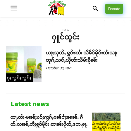
Donate
TAG
ႁူင်ထွင်း
ယႃႈသုတ်ႇ ႁူင်ႊထႆး သီၶဵဝ်မိူင်းထႆးသႃး
ထုၵ်ႇသင်ႇယိုတ်းသိမ်းၶိုၼ်း
October 30, 2025
ၵူႈလွင်ႈလွင်ႈ
Latest news
တႃႇထႆး-မၢၼ်ႈၶဝ်ႈဢွၵ်ႇၵၼ်ငၢႆႈၼၼ်ႉ ၵဵ
တ်ႉလၢၼ်ႇတီႈႁူဝ်မိူင်း ဢၢၼ်းပိုတ်ႇတေႉႁႃႉ