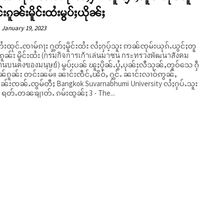
င်းၵူၼ်းမိူင်းထႆးမွပ်ႈယိုၼ်ႈ
January 19, 2023
ႆးထုင်ႉၸၢမ်ၵႃး ႁွတ်ႈမိူင်းထႆး လႆႈႁပ့်သူး ဢၼ်ၸုမ်းယုၵ်ႉယွင်ႈတူ
်းၵူၼ်း မိူင်းထႆး (กรมกิจการเก้าเล่นมาชน กระทรวงพัฒนาสังคม
นบนคงของมนุษย์) မွပ်ႈပၼ် ၽူႈပိုၼ်ႉပွႆႇပုၼ်ႈလီသုၼ်ႇတူဝ်သေ ႁဵ
င်းၼမ်။ ၼၢင်းၸဵင်ႇၽိဝ်ႇ ႁွင်ႉ ၼၢင်းလၢဝ်ဢွၼ်ႇ
ႁဵၼ်းၸၼ်ႉၸွမ်တီႈ Bangkok Suvarnabhumi University လႆႈႁပ်ႉသူး
 ရတ်ႉတၼၶျၢတ်ႉ ၵမ်းထူၼ်ႈ 3 - The...