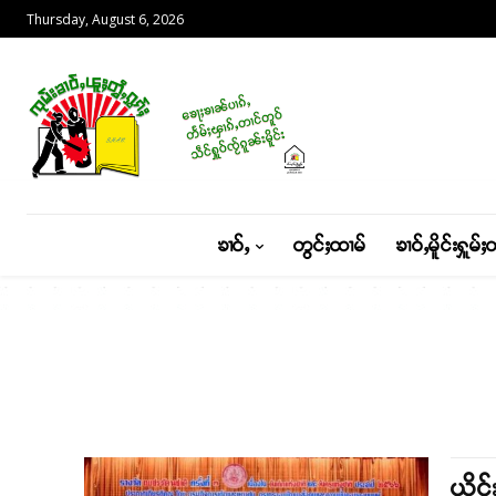
Thursday, August 6, 2026
ၶၢဝ်ႇ
တွင်ႈထၢမ်
ၶၢဝ်ႇမိူင်းႁူမ်ႈ
ယိင်