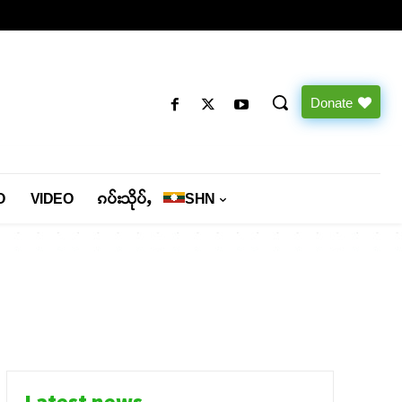
Donate
O
VIDEO
ၵပ်းသိုပ်ႇ
SHN
Latest news