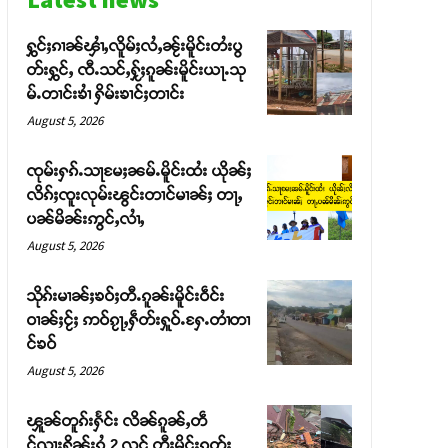
ႁွင်ႈၵၢၼ်ၾၢႆႇလိူမ်ႈလႆႇၼႂ်းမိူင်းတႆးပွ
တ်းႁွင်ႇ ၸီႉသင်ႇႁႂ်ႈၵူၼ်းမိူင်းယႃႉသု
မ်ႉတၢင်းၶၢႆ ႁိမ်းၶၢင်ႈတၢင်း
August 5, 2026
ၸုမ်းႁၵ်ႉသႃမႄႈၼမ်ႉမိူင်းထႆး ယိုၼ်ႈ
လိၵ်ႈၸူးလုမ်းၽွင်းတၢင်မၢၼ်ႈ တႃႇ
ပၼ်မိၼ်းဢွင်ႇလၢႆႇ
August 5, 2026
သိုၵ်းမၢၼ်ႈၶဝ်ႈတီႉၵူၼ်းမိူင်းဝဵင်း
ဝၢၼ်ႈငႂ်ႈ ဢဝ်ၵႂႃႇႁဵတ်းႁူဝ်ႉႁႄႉတၢႆတၢ
င်ၶဝ်
August 5, 2026
ၾူၼ်တူၵ်းႁႅင်း လိၼ်ၵူၼ်ႇတဵ
င်ၺႃးႁိူၼ်းၵွႆ 2 လင် တီႈမိူင်းၵုတ်ႈ