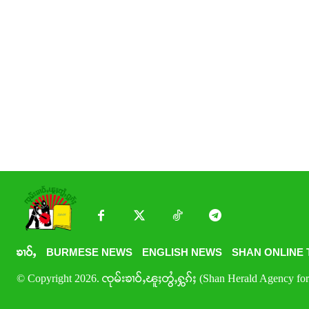
ၶၢဝ်ႇ
BURMESE NEWS
ENGLISH NEWS
SHAN ONLINE 
© Copyright 2026. ၸုမ်းၶၢဝ်ႇၽူႈတွႆႇႁွၵ်ႈ (Shan Herald Agency for 