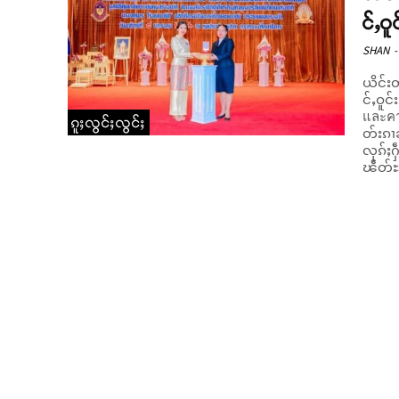
င်ႇဝူ
SHAN
-
ယိင်းတ
င်ႇဝူင
และคา
ၵူႈလွင်ႈလွင်ႈ
တ်းၵၢၼ်ၵူၼ်း တ
လုၵ်ႈ
ၽဵတ်ႊ