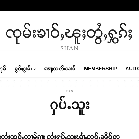
ၸုမ်းၶၢဝ်ႇၽူႈတွႆႇႁွၵ်ႈ
SHAN
တုမ်
ပွင်ႈၵႂၢမ်း
ၶေႃႈထတ်းသၢင်
MEMBERSHIP
AUDI
TAG
ႁပ်ႉသူး
းတႆးထုင်ႉၸၢမ်ၵႃး လႆႈႁပ်ႉသူးၾၢႆႇတူင်ႉၼိုင်တူ