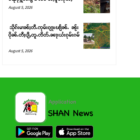
August 5, 2026
သိုၵ်းမၢၼ်ႈတီႉၸုမ်းၵျႃႊၽျႅၼ်ႉ ၼႂ်း
ပိုၼ်ႉတီႈပျီႇတူႉၸိတ်ႉၼႃးယႆးၵုမ်းၵမ်
August 5, 2026