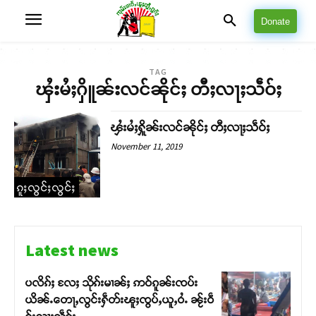
Donate
TAG
ၾႆးမႆႈႁိူၼ်းလင်ၼိုင်ႈ တီႈလႃႈသဵဝ်ႈ
ၾႆးမႆႈႁိူၼ်းလင်ၼိုင်ႈ တီႈလႃႈသဵဝ်ႈ
November 11, 2019
ၵူႈလွင်ႈလွင်ႈ
Latest news
ပလိၵ်ႈ လႄႈ သိုၵ်းမၢၼ်ႈ ဢဝ်ၵူၼ်းၸပ်း
ယိၼ်ႉတေႃႇလွင်းႁဵတ်းၽူႈၸွပ်ႇယူႇဝႆႉ ၼႂ်းဝဵ