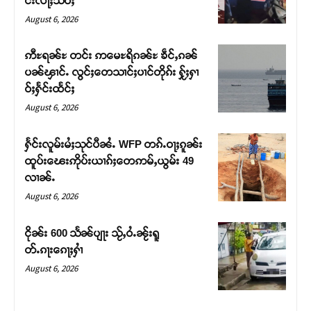
င်းလႃႈသဵဝ်ႈ
August 6, 2026
ဢီႊရၼ်ႊ တင်း ဢမေႊရိၵၼ်ႊ ၶဵင်ႇၵၼ်
ပၼ်ၾၢင်ႉ လွင်ႈတေသၢင်ႈပၢင်တိုၵ်း ႁႂ်ႈႁၢ
ဝ်ႈႁႅင်းထႅင်ႈ
August 6, 2026
ႁႅင်းလူမ်းမႆႈသုင်ပီၼႆႉ WFP တၵ်ႉဝႃႈၵူၼ်း
ထူပ်းၽေးဢိုပ်းယၢၵ်ႈတေဢမ်ႇယွမ်း 49
လၢၼ်ႉ
Support SHAN
August 6, 2026
တႃႇႁႂ်ႈသဵင်ၵၢင်ၸႂ်ၵူၼ်းမိူင်း ၵူႈတီႈၵူႈလႅၼ်ပေႃးတေၸွ
ငိုၼ်း 600 သႅၼ်ပျႃး သႂ်ႇဝႆႉၼႂ်းရူ
တ်ႇ တူဝ်ႈလုမ်ႈၾႃႉၼၼ်ႉ ၶဝ်ႈႁူမ်ႈၵမ်ႉထႅမ် ၸုမ်းၶၢ
တ်ႉၵႃးၵေႃႈႁၢႆ
ဝ်ႇၽူႈတွႆႇႁွၵ်ႈ လႆႈယူႇၶႃႈဢေႃႈ။
August 6, 2026
Donate Now