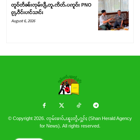
တူဝ်တႅၼ်းၸုမ်းပျီႇတူႉၸိတ်ႉပဢူဝ်း PNO
ၵႂႃႇဝဵင်းပၢင်သၢင်း
August 6, 2026
© Copyright 2026. ၸုမ်းၶၢဝ်ႇၽူႈတွႆႇႁွၵ်ႈ (Shan Herald Agency
for News). All rights reserved.