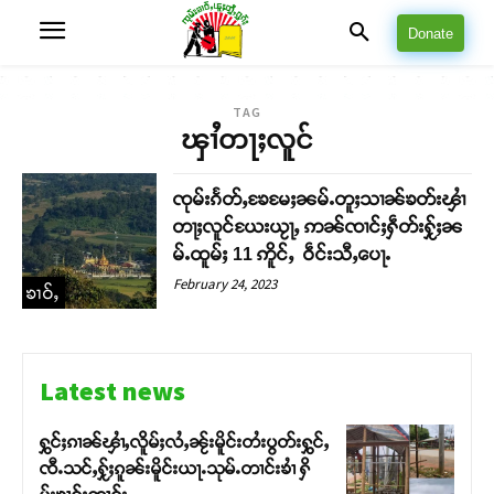
Donate
TAG
ၾၢႆတႃႈလူင်
ၸုမ်းၵႅတ်ႇၶႄမႄႈၼမ်ႉတူႈသၢၼ်ၶတ်းၾၢႆ
တႃႈလူင်ယႄးယႂႃႇ ဢၼ်ၸၢင်ႈႁဵတ်းႁႂ်ႈၼ
မ်ႉထူမ်ႈ 11 ဢိူင်ႇ ဝဵင်းသီႇပေႃႉ
February 24, 2023
ၶၢဝ်ႇ
Latest news
ႁွင်ႈၵၢၼ်ၾၢႆႇလိူမ်ႈလႆႇၼႂ်းမိူင်းတႆးပွတ်းႁွင်ႇ
ၸီႉသင်ႇႁႂ်ႈၵူၼ်းမိူင်းယႃႉသုမ်ႉတၢင်းၶၢႆ ႁိ