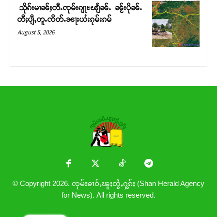
သိုၵ်းမၢၼ်ႈတီႉၸုမ်းၵျႃႊၽျႅၼ်ႉ ၼႂ်းပိုၼ်ႉ
တီႈပျီႇတူႉၸိတ်ႉၼႃးယႆးၵုမ်းၵမ်
August 5, 2026
© Copyright 2026. ၸုမ်းၶၢဝ်ႇၽူႈတွႆႇႁွၵ်ႈ (Shan Herald Agency
for News). All rights reserved.