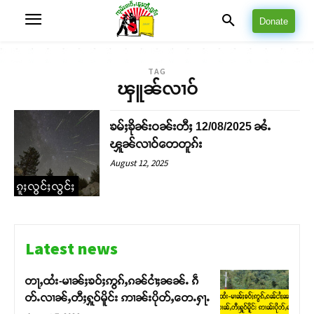
Donate
TAG
ၾူၼ်လၢဝ်
ၶမ်ႈၶိုၼ်းဝၼ်းတီႈ 12/08/2025 ၼႆႉ
ၾူၼ်လၢဝ်တေတူၵ်း
August 12, 2025
ၵူႈလွင်ႈလွင်ႈ
Latest news
တႃႇထႆး-မၢၼ်ႈၶဝ်ႈဢွၵ်ႇၵၼ်ငၢႆႈၼၼ်ႉ ၵဵ
တ်ႉလၢၼ်ႇတီႈႁူဝ်မိူင်း ဢၢၼ်းပိုတ်ႇတေႉႁႃႉ