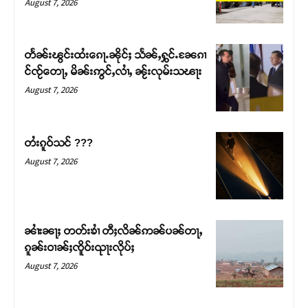
August 7, 2026
တႅၼ်းၽွင်းထႆးၵေႃႉၼိုင်ႈ သႅၼ်ႇႁွင်ႉၼႄၵၢ
င်ၸႂ်တေႃႇ မိၼ်းဢွင်ႇလၢႆႇ ၼႂ်းလုမ်းသၽႃး
August 7, 2026
တႆးၵူဝ်သင် ???
August 7, 2026
Support SHAN
တႃႇႁႂ်ႈသဵင်ၵၢင်ၸႂ်ၵူၼ်းမိူင်း ၵူႈတီႈၵူႈလႅၼ်ပေႃးတေၸွ
ၼၢႆးၼႃႈ တတ်းၶၢႆ တီႈလိၼ်ဢၼ်ပၼ်တႃႇ
တ်ႇ တူဝ်ႈလုမ်ႈၾႃႉၼၼ်ႉ ၶဝ်ႈႁူမ်ႈၵမ်ႉထႅမ် ၸုမ်းၶၢ
ၵူၼ်းဝၢၼ်ႈၸိူဝ်းၺႃးလိုပ်ႈ
ဝ်ႇၽူႈတွႆႇႁွၵ်ႈ လႆႈယူႇၶႃႈဢေႃႈ။
August 7, 2026
Donate Now