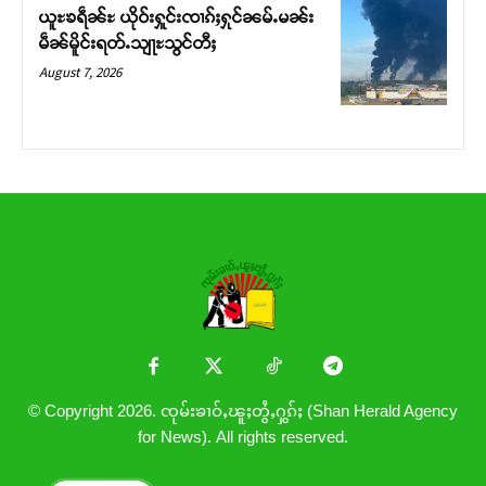
ယူႊၶရဵၼ်ႊ ယိုဝ်းႁူင်းၸၢၵ်ႈႁုင်ၼမ်ႉမၼ်း
မဵၼ်မိူင်းရတ်ႉသျႃႊသွင်တီႈ
August 7, 2026
© Copyright 2026. ၸုမ်းၶၢဝ်ႇၽူႈတွႆႇႁွၵ်ႈ (Shan Herald Agency
for News). All rights reserved.