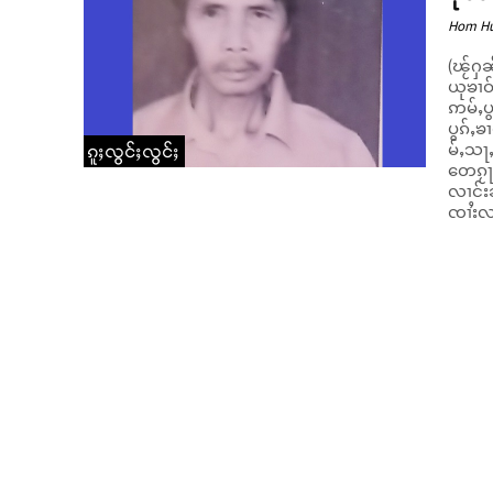
Hom H
(ၽႂ်ႁၼ
ယုၶၢဝ်
ဢမ်ႇပ
ပွၵ်ႇၶၢဝ်ႇပၼ်သ
မ်ႇသႃႇ
ၵူႈလွင်ႈလွင်ႈ
တေၵႂႃ
လၢင်း
ၸၢႆးလႃ