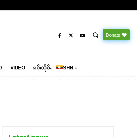
Donate
O
VIDEO
ၵပ်းသိုပ်ႇ
SHN
Latest news