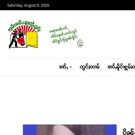
Saturday, August 8, 2026
ၶၢဝ်ႇ
တွင်ႈထၢမ်
ၶၢဝ်ႇမိူင်းႁူမ်ႈ
ပိုၼ