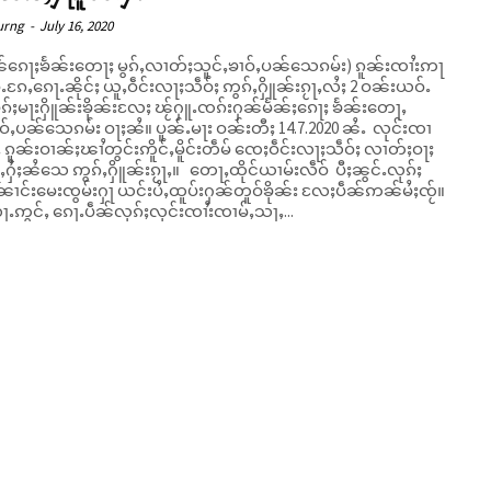
urng
-
July 16, 2020
်ၵေႃႈၶႅၼ်းတေႃႈ မွၵ်ႇလၢတ်ႈသူင်ႇၶၢဝ်ႇပၼ်သေၵမ်း) ၵူၼ်းၸၢႆးဢႃ
ႉၵႄႇၵေႃႉၼိုင်ႈ ယူႇဝဵင်းလႃႈသဵဝ်ႈ ဢွၵ်ႇႁိူၼ်းၵႂႃႇလႆႈ 2 ဝၼ်းယဝ်ႉ
ွၵ်ႈမႃးႁိူၼ်းၶိုၼ်းလႄႈ ၽႂ်ႁူႉၸၵ်းႁၼ်မႅၼ်ႈၵေႃႈ ၶႅၼ်းတေႃႇ
ေၵမ်း ဝႃႈၼႆ။ ပူၼ်ႉမႃး ဝၼ်းတီႈ 14.7.2020 ၼႆႉ လုင်းၸၢ
 ၵူၼ်းဝၢၼ်ႈၽၢႆတွင်းဢိူင်ႇမိူင်းတဵမ် ၸေႈဝဵင်းလႃႈသဵဝ်ႈ လၢတ်ႈဝႃႈ
ႇႁႆႈၼႆသေ ဢွၵ်ႇႁိူၼ်းၵႂႃႇ။ တေႃႇထိုင်ယၢမ်းလဵဝ် ပီႈၼွင်ႉလုၵ်ႈ
ၼၢင်းမေးၸွမ်းႁႃ ယင်းပႆႇထူပ်းႁၼ်တူဝ်ၶိုၼ်း လႄႈပဵၼ်ဢၼ်မႆႈၸႂ်။
ႉဢွင်ႇ ၵေႃႉပဵၼ်လုၵ်ႈလုင်းၸၢႆးၸၢမ်ႇသႃႇ...