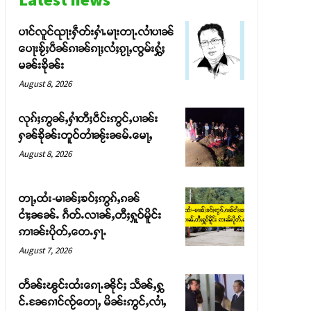
ပၢင်လူင်ၺႃးႁဵတ်းႁၢႆႉမႃးတႃႉလၢႆပၢၼ် ​​
ပေႃးၶႂ်ႈပဵၼ်ၵၢၼ်ၵႃႈလႆႈၵႂႃႇၸွမ်းႁွႆႈ
မၼ်းၶိုၼ်း
August 8, 2026
လုၵ်ႈဢွၼ်ႇႁၢႆတီႈဝဵင်းဢွင်ႇပၢၼ်း
ႁၼ်ၶိုၼ်းတူဝ်တၢႆၼႂ်းၼမ်ႉမေႃႇ
August 8, 2026
တႃႇထႆး-မၢၼ်ႈၶဝ်ႈဢွၵ်ႇၵၼ်
ငၢႆႈၼၼ်ႉ ၵဵတ်ႉလၢၼ်ႇတီႈႁူဝ်မိူင်း
ဢၢၼ်းပိုတ်ႇတေႉႁႃႉ
August 7, 2026
တႅၼ်းၽွင်းထႆးၵေႃႉၼိုင်ႈ သႅၼ်ႇႁွ
င်ႉၼႄၵၢင်ၸႂ်တေႃႇ မိၼ်းဢွင်ႇလၢႆႇ