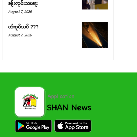
ၼႂ်းလုမ်းသၽႃး
August 7, 2026
တႆးၵူဝ်သင် ???
August 7, 2026