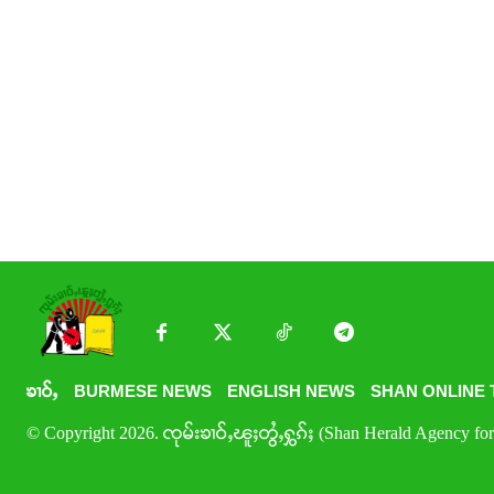
ၶၢဝ်ႇ
BURMESE NEWS
ENGLISH NEWS
SHAN ONLINE 
© Copyright 2026. ၸုမ်းၶၢဝ်ႇၽူႈတွႆႇႁွၵ်ႈ (Shan Herald Agency for 