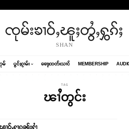
ၸုမ်းၶၢဝ်ႇၽူႈတွႆႇႁွၵ်ႈ
SHAN
တုမ်
ပွင်ႈၵႂၢမ်း
ၶေႃႈထတ်းသၢင်
MEMBERSHIP
AUDI
TAG
ၽၢႆတွင်း
်ၽၢဝ်ႇႁႃၵူၼ်းႁၢႆ